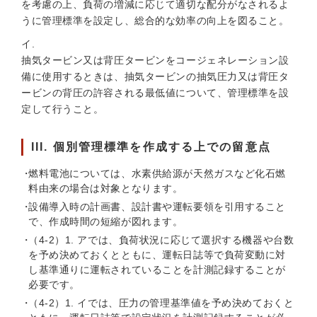
を考慮の上、負荷の増減に応じて適切な配分がなされるよ
うに管理標準を設定し、総合的な効率の向上を図ること。
イ.
抽気タービン又は背圧タービンをコージェネレーション設
備に使用するときは、抽気タービンの抽気圧力又は背圧タ
ービンの背圧の許容される最低値について、管理標準を設
定して行うこと。
III. 個別管理標準を作成する上での留意点
燃料電池については、水素供給源が天然ガスなど化石燃
料由来の場合は対象となります。
設備導入時の計画書、設計書や運転要領を引用すること
で、作成時間の短縮が図れます。
（4-2）1. アでは、負荷状況に応じて選択する機器や台数
を予め決めておくとともに、運転日誌等で負荷変動に対
し基準通りに運転されていることを計測記録することが
必要です。
（4-2）1. イでは、圧力の管理基準値を予め決めておくと