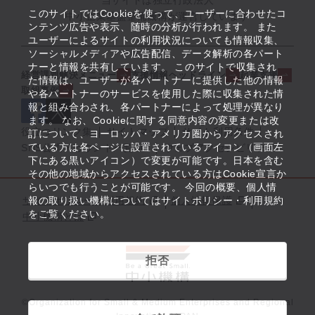
当サイトは独立行政法人
このサイトではCookieを使って、ユーザーに合わせたコ
中小企業基盤整備機構が運営しています
ンテンツ広告や表示、随時の分析が行われます。 また
ユーザーによるサイトの利用状況についても情報収集、
ソーシャルメディアや広告配信、データ解析の各パート
ナーと情報を共有しています。 このサイトで収集され
経営課題解決メニュー
支援情報ヘッドライン
起業支援
た情報は、ユーザーが各パートナーに提供した他の情報
取組事例
や各パートナーのサービスを使用した際に収集された情
報と組み合わされ、各パートナーによって処理が異なり
ます。 なお、Cookieに関する同意内容の変更または改
役立つリンク集
サイトマップ
サイト利用条件
訂について、ヨーロッパ・アメリカ圏からアクセスされ
ている方は各ページに設置されているアイコン（画面左
SNS公式アカウント一覧
ウェブアクセシビリティ
下にある黒いアイコン）で変更が可能です。日本を含む
その他の地域からアクセスされている方はCookie宣言か
らいつでも行うことが可能です。 今回の概要、個人情
サイトポリシー・利用規約
報の取り扱い機構についてはサイトポリシー・利用規約
個人情報保護
をご覧ください。
中小機構とは
拒否
©Organization for Small & Medium Enterprises and Regional