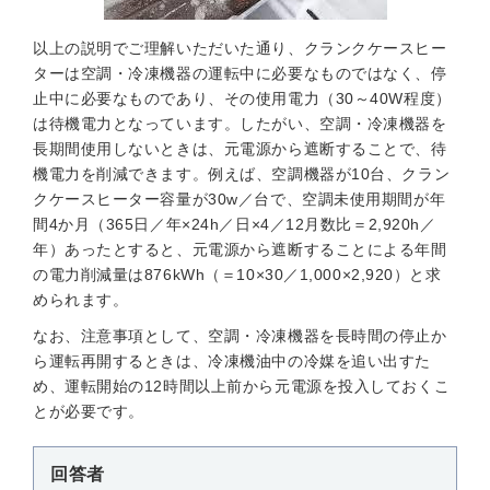
以上の説明でご理解いただいた通り、クランクケースヒー
ターは空調・冷凍機器の運転中に必要なものではなく、停
止中に必要なものであり、その使用電力（30～40W程度）
は待機電力となっています。したがい、空調・冷凍機器を
長期間使用しないときは、元電源から遮断することで、待
機電力を削減できます。例えば、空調機器が10台、クラン
クケースヒーター容量が30w／台で、空調未使用期間が年
間4か月（365日／年×24h／日×4／12月数比＝2,920h／
年）あったとすると、元電源から遮断することによる年間
の電力削減量は876kWh（＝10×30／1,000×2,920）と求
められます。
なお、注意事項として、空調・冷凍機器を長時間の停止か
ら運転再開するときは、冷凍機油中の冷媒を追い出すた
め、運転開始の12時間以上前から元電源を投入しておくこ
とが必要です。
回答者