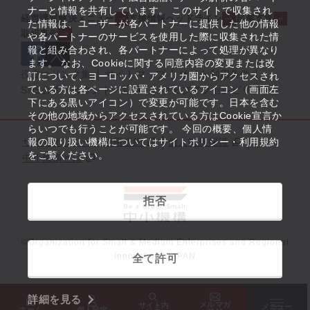
ナーと情報を共有しています。 このサイトで収集され
経営課題解決メニュー
支援情報ヘッドライン
起業支援
た情報は、ユーザーが各パートナーに提供した他の情報
取組事例
や各パートナーのサービスを使用した際に収集された情
報と組み合わされ、各パートナーによって処理が異なり
ます。 なお、Cookieに関する同意内容の変更または改
役立つリンク集
サイトマップ
サイト利用条件
訂について、ヨーロッパ・アメリカ圏からアクセスされ
ている方は各ページに設置されているアイコン（画面左
SNS公式アカウント一覧
ウェブアクセシビリティ
下にある黒いアイコン）で変更が可能です。日本を含む
その他の地域からアクセスされている方はCookie宣言か
らいつでも行うことが可能です。 今回の概要、個人情
サイトポリシー・利用規約
報の取り扱い機構についてはサイトポリシー・利用規約
個人情報保護
をご覧ください。
中小機構とは
拒否
©Organization for Small & Medium Enterprises and Regional
Innovation, JAPAN
全て許可
詳細を見る
メルマガ
サイト内
メニュー
ホーム