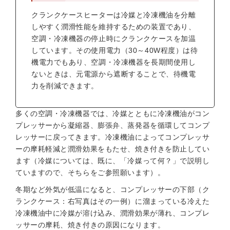
クランクケースヒーターは冷媒と冷凍機油を分離
しやすく潤滑性能を維持するための装置であり、
空調・冷凍機器の停止時にクランクケースを加温
しています。その使用電力（30～40W程度）は待
機電力でもあり、空調・冷凍機器を長期間使用し
ないときは、元電源から遮断することで、待機電
力を削減できます。
多くの空調・冷凍機器では、冷媒とともに冷凍機油がコン
プレッサーから凝縮器、膨張弁、蒸発器を循環してコンプ
レッサーに戻ってきます。冷凍機油によってコンプレッサ
ーの摩耗軽減と潤滑効果をもたせ、焼き付きを防止してい
ます（冷媒については、既に、「冷媒って何？」で説明し
ていますので、そちらをご参照願います）。
冬期など外気が低温になると、コンプレッサーの下部（ク
ランクケース：右写真はその一例）に溜まっている冷えた
冷凍機油中に冷媒が溶け込み、潤滑効果が薄れ、コンプレ
ッサーの摩耗、焼き付きの原因になります。