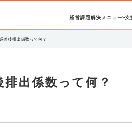
経営課題解決メニュー
支
調整後排出係数って何？
後排出係数って何？