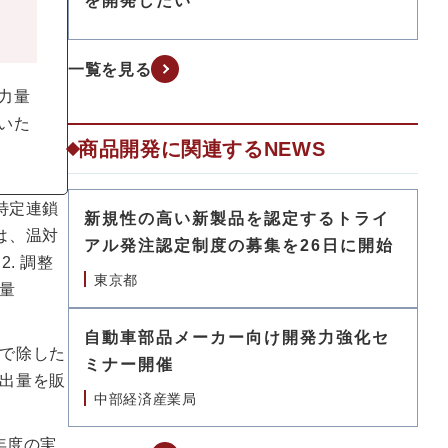
を開発したい
一覧を見る
力量
いた
商品開発に関連するNEWS
特定連鎖
新規性の高い新製品を認定するトライ
は、温対
アル発注認定制度の募集を26日に開始
. 調整
東京都
量
自動車部品メーカー向け開発力強化セ
で除した
ミナー開催
出量を販
中部経済産業局
年度の実