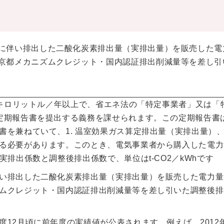
に伴い排出した二酸化炭素排出量（実排出量）を販売した電
京都メカニズムクレジット・国内認証排出削減量等を差し引
0キロリットル／年以上で、省エネ法の「特定事業者」又は「
定期報告書を提出する義務を課せられます。この定期報告書
を兼ねていて、1. 温室効果ガス算定排出量（実排出量）、2
る必要があります。このとき、電気事業者から購入した電力
排出係数と調整後排出係数で、単位はt-CO2／kWhです
い排出した二酸化炭素排出量（実排出量）を販売した電力量
ムクレジット・国内認証排出削減量等を差し引いた調整後排
12月頃に前年度の実績値が公表されます。例えば、2012