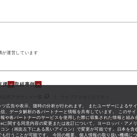
構が運営しています
支援
取組事例
NS公式アカウント一覧
ウェブアクセシビリティ
テンツ広告や表示、随時の分析が行われます。 またユーザーによるサ
信、データ解析の各パートナーと情報を共有しています。 このサイ
情報や各パートナーのサービスを使用した際に収集された情報と組み
kieに関する同意内容の変更または改訂について、ヨーロッパ・アメ
©Organization for S
中小機構とは
イコン（画面左下にある黒いアイコン）で変更が可能です。日本を含
つでも行うことが可能です。 今回の概要、個人情報の取り扱い機構に