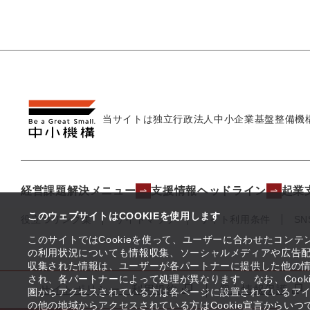
当サイトは独立行政法人
中小企業基盤整備機
経営課題解決メニュー
支援情報ヘッドライン
起業
このウェブサイトはCOOKIEを使用します
役立つリンク集
サイトマップ
サイト利用条件
S
このサイトではCookieを使って、ユーザーに合わせたコン
の利用状況についても情報収集、ソーシャルメディアや広告配
収集された情報は、ユーザーが各パートナーに提供した他の
され、各パートナーによって処理が異なります。 なお、Coo
サイトポリシー・利用規約
個人情報保護
圏からアクセスされている方は各ページに設置されているア
の他の地域からアクセスされている方はCookie宣言からい