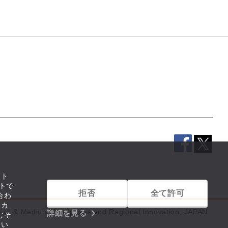
イト
トで
拒否
全て許可
合わ
リカ
mall & Medium Enterprises and Regional Innovation, JAPAN
詳細を見る
むそ
つい