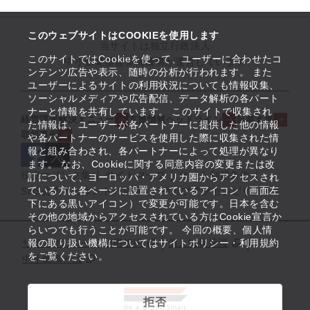
このウェブサイトはCOOKIEを使用します
当サイトは独立行政法人
このサイトではCookieを使って、ユーザーに合わせたコ
中小企業基盤整備機構が運営しています
ンテンツ広告や表示、随時の分析が行われます。 また
ユーザーによるサイトの利用状況についても情報収集、
ソーシャルメディアや広告配信、データ解析の各パート
ナーと情報を共有しています。 このサイトで収集され
経営課題解決メニュー
支援情報ヘッドライン
起業支援
た情報は、ユーザーが各パートナーに提供した他の情報
取組事例
や各パートナーのサービスを使用した際に収集された情
報と組み合わされ、各パートナーによって処理が異なり
ます。 なお、Cookieに関する同意内容の変更または改
役立つリンク集
サイトマップ
サイト利用条件
訂について、ヨーロッパ・アメリカ圏からアクセスされ
ている方は各ページに設置されているアイコン（画面左
SNS公式アカウント一覧
ウェブアクセシビリティ
下にある黒いアイコン）で変更が可能です。日本を含む
その他の地域からアクセスされている方はCookie宣言か
らいつでも行うことが可能です。 今回の概要、個人情
サイトポリシー・利用規約
報の取り扱い機構についてはサイトポリシー・利用規約
個人情報保護
をご覧ください。
中小機構とは
拒否