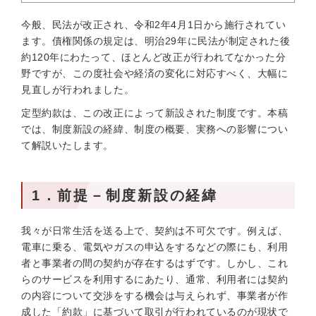
今般、民法が改正され、令和2年4月1日から施行されてい
ます。債権関係の規定は、明治29年に民法が制定された後
約120年にわたって、ほとんど改正が行われてなかった分
野ですが、この度社会や経済の変化に対応すべく、大幅に
見直しが行われました。
定型約款は、この改正によって新設された制度です。本稿
では、制度新設の経緯、制度の概要、実務への影響につい
て解説いたします。
1．前提－制度新設の経緯
我々が日常生活を送る上で、契約は不可欠です。例えば、
電車に乗る、電気やガスの申込をするなどの際にも、利用
者と事業者の間の契約が存在するはずです。しかし、これ
らのサービスを利用するにあたり、通常、利用者には契約
の内容について交渉をする機会は与えられず、事業者が作
成した「約款」に基づいて取引が行われているのが現状で