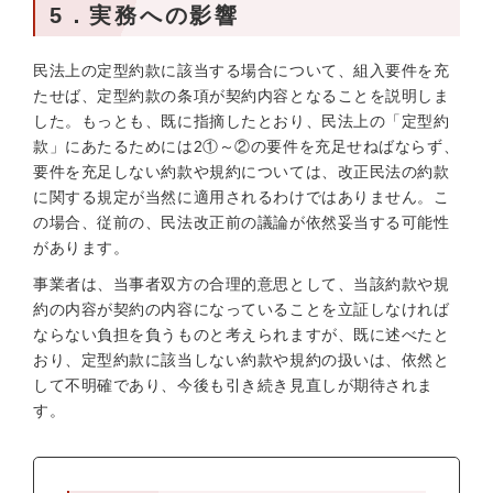
5．実務への影響
民法上の定型約款に該当する場合について、組入要件を充
たせば、定型約款の条項が契約内容となることを説明しま
した。もっとも、既に指摘したとおり、民法上の「定型約
款」にあたるためには2①～②の要件を充足せねばならず、
要件を充足しない約款や規約については、改正民法の約款
に関する規定が当然に適用されるわけではありません。こ
の場合、従前の、民法改正前の議論が依然妥当する可能性
があります。
事業者は、当事者双方の合理的意思として、当該約款や規
約の内容が契約の内容になっていることを立証しなければ
ならない負担を負うものと考えられますが、既に述べたと
おり、定型約款に該当しない約款や規約の扱いは、依然と
して不明確であり、今後も引き続き見直しが期待されま
す。