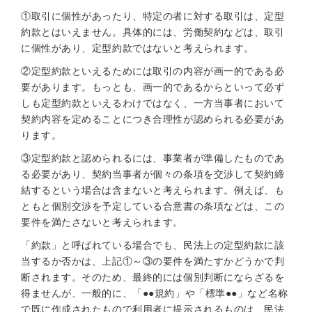
①取引に個性があったり、特定の者に対する取引は、定型
約款とはいえません。具体的には、労働契約などは、取引
に個性があり、定型約款ではないと考えられます。
②定型約款といえるためには取引の内容が画一的である必
要があります。もっとも、画一的であるからといって必ず
しも定型約款といえるわけではなく、一方当事者において
契約内容を定めることにつき合理性が認められる必要があ
ります。
③定型約款と認められるには、事業者が準備したものであ
る必要があり、契約当事者が個々の条項を交渉して契約締
結するという場合は含まないと考えられます。例えば、も
ともと個別交渉を予定している合意書の条項などは、この
要件を満たさないと考えられます。
「約款」と呼ばれている場合でも、民法上の定型約款に該
当するか否かは、上記①～③の要件を満たすかどうかで判
断されます。そのため、最終的には個別判断にならざるを
得ませんが、一般的に、「●●規約」や「標準●●」など名称
で既に作成されたもので利用者に提示されるものは、民法