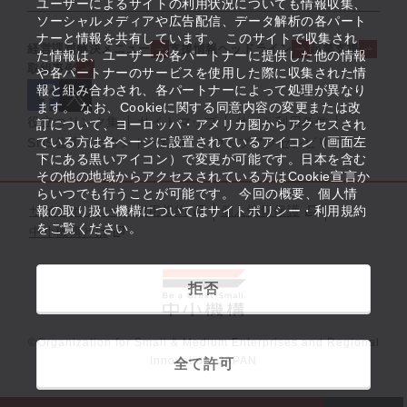
ユーザーによるサイトの利用状況についても情報収集、
ソーシャルメディアや広告配信、データ解析の各パート
ナーと情報を共有しています。 このサイトで収集され
経営課題解決メニュー
支援情報ヘッドライン
起業支援
た情報は、ユーザーが各パートナーに提供した他の情報
取組事例
や各パートナーのサービスを使用した際に収集された情
報と組み合わされ、各パートナーによって処理が異なり
ます。 なお、Cookieに関する同意内容の変更または改
役立つリンク集
サイトマップ
サイト利用条件
訂について、ヨーロッパ・アメリカ圏からアクセスされ
ている方は各ページに設置されているアイコン（画面左
SNS公式アカウント一覧
ウェブアクセシビリティ
下にある黒いアイコン）で変更が可能です。日本を含む
その他の地域からアクセスされている方はCookie宣言か
らいつでも行うことが可能です。 今回の概要、個人情
サイトポリシー・利用規約
報の取り扱い機構についてはサイトポリシー・利用規約
個人情報保護
をご覧ください。
中小機構とは
拒否
©Organization for Small & Medium Enterprises and Regional
Innovation, JAPAN
全て許可