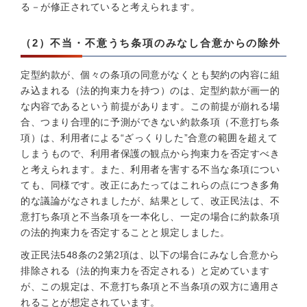
る－が修正されていると考えられます。
（2）不当・不意うち条項のみなし合意からの除外
定型約款が、個々の条項の同意がなくとも契約の内容に組
み込まれる（法的拘束力を持つ）のは、定型約款が画一的
な内容であるという前提があります。この前提が崩れる場
合、つまり合理的に予測ができない約款条項（不意打ち条
項）は、利用者による“ざっくりした”合意の範囲を超えて
しまうもので、利用者保護の観点から拘束力を否定すべき
と考えられます。また、利用者を害する不当な条項につい
ても、同様です。改正にあたってはこれらの点につき多角
的な議論がなされましたが、結果として、改正民法は、不
意打ち条項と不当条項を一本化し、一定の場合に約款条項
の法的拘束力を否定することと規定しました。
改正民法548条の2第2項は、以下の場合にみなし合意から
排除される（法的拘束力を否定される）と定めています
が、この規定は、不意打ち条項と不当条項の双方に適用さ
れることが想定されています。