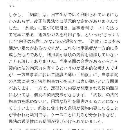
す。
しかし、「約款」は、日常生活で広く利用されているにも
かかわらず、改正前民法では明示的な定めがありませんで
した。「約款」に基づく取引は、当事者間で、いくら払っ
て電車に乗る、電気やガスを利用する、といった“ざっくり
した”内容の合意しかないのが通常です。「約款」には本来
細かい定めがあるのですが、これらは事業者が一方的に作
成したものであり、利用者が条項の内容を認識していない
ことも珍しくありません。当事者間の合意があるからこそ
契約は法的拘束力を有するというのが基本的な考え方です
が、一方当事者において認識の薄い「約款」に、当事者間
の合意に基づく法的拘束力があるとは言い難いという問題
があります。一方で、定型的な内容が想定される契約類型
においては、個別の契約交渉がなじまず、「約款」の法的
拘束力を認めないと、円滑な取引を阻害させることになっ
てしまいます。約款に含まれる条項が契約内容になること
が争われた裁判では、ケースごとに判断が分かれるなど、
民法の透明性にも疑問が投げかけられていました。