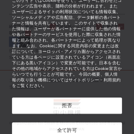
このサイトではCookieを使って、ユーザーに合わせたコ
中小企業基盤整備機構が運営しています
ンテンツ広告や表示、随時の分析が行われます。 また
ユーザーによるサイトの利用状況についても情報収集、
ソーシャルメディアや広告配信、データ解析の各パート
ナーと情報を共有しています。 このサイトで収集され
経営課題解決メニュー
支援情報ヘッドライン
起業支援
た情報は、ユーザーが各パートナーに提供した他の情報
取組事例
や各パートナーのサービスを使用した際に収集された情
報と組み合わされ、各パートナーによって処理が異なり
ます。 なお、Cookieに関する同意内容の変更または改
役立つリンク集
サイトマップ
サイト利用条件
訂について、ヨーロッパ・アメリカ圏からアクセスされ
ている方は各ページに設置されているアイコン（画面左
SNS公式アカウント一覧
ウェブアクセシビリティ
下にある黒いアイコン）で変更が可能です。日本を含む
その他の地域からアクセスされている方はCookie宣言か
らいつでも行うことが可能です。 今回の概要、個人情
サイトポリシー・利用規約
報の取り扱い機構についてはサイトポリシー・利用規約
個人情報保護
をご覧ください。
中小機構とは
拒否
©Organization for Small & Medium Enterprises and Regional
Innovation, JAPAN
全て許可