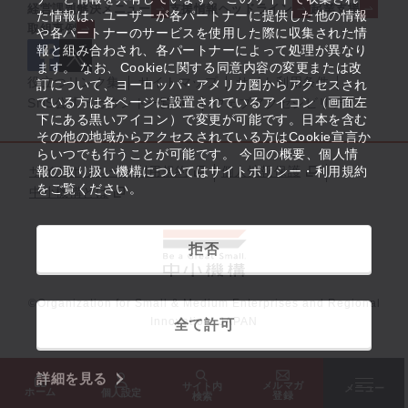
経営課題解決メニュー
支援情報ヘッドライン
起業支援
た情報は、ユーザーが各パートナーに提供した他の情報
取組事例
や各パートナーのサービスを使用した際に収集された情
報と組み合わされ、各パートナーによって処理が異なり
ます。 なお、Cookieに関する同意内容の変更または改
役立つリンク集
サイトマップ
サイト利用条件
訂について、ヨーロッパ・アメリカ圏からアクセスされ
ている方は各ページに設置されているアイコン（画面左
SNS公式アカウント一覧
ウェブアクセシビリティ
下にある黒いアイコン）で変更が可能です。日本を含む
その他の地域からアクセスされている方はCookie宣言か
らいつでも行うことが可能です。 今回の概要、個人情
サイトポリシー・利用規約
報の取り扱い機構についてはサイトポリシー・利用規約
個人情報保護
をご覧ください。
中小機構とは
拒否
©Organization for Small & Medium Enterprises and Regional
Innovation, JAPAN
全て許可
詳細を見る
メルマガ
サイト内
メニュー
ホーム
個人設定
登録
検索