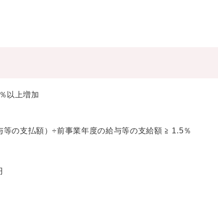
5％以上増加
の支払額）÷前事業年度の給与等の支給額 ≧ 1.5％
円