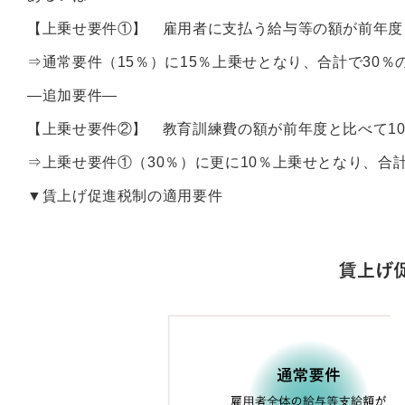
【上乗せ要件①】 雇用者に支払う給与等の額が前年度と
⇒通常要件（15％）に15％上乗せとなり、合計で30
—追加要件—
【上乗せ要件②】 教育訓練費の額が前年度と比べて1
⇒上乗せ要件①（30％）に更に10％上乗せとなり、合
▼賃上げ促進税制の適用要件