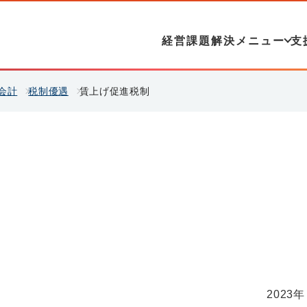
経営課題解決メニュー
支
会計
税制優遇
賃上げ促進税制
2023年