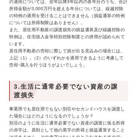
の適用については、翌年以降3年以内の各年分のうち、合計
所得金額が3,000万円を超える年分については、繰越控除
の特例の適用を受けることはできません（損益通算の特例
については所得制限はありません）。
また、居住用不動産の譲渡損失の損益通算及び繰越控除の
特例は、住宅借入金等特別控除制度との併用が認められて
います。
居住用不動産の売却に際して損が出る見込みの場合には、
上記（1）､（2）のいずれかを適用できるように考慮して
売却･購入を行うほうがよいでしょう。
3.生活に通常必要でない資産の譲
渡損失
事業用でも居住用でもない別荘やセカンドハウスを譲渡し
た場合にはどのようになるのでしょうか？
別荘のように生活に通常必要でない資産の譲渡に係る所得
の赤字は、原則として他の黒字の所得と損益通算すること