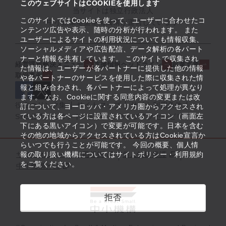
このウェブサイトはCOOKIEを使用します
当サイトは独立行政法人
このサイトではCookieを使って、ユーザーに合わせたコ
中小企業基盤整備機構が運営しています
ンテンツ広告や表示、随時の分析が行われます。 また
ユーザーによるサイトの利用状況についても情報収集、
ソーシャルメディアや広告配信、データ解析の各パート
ナーと情報を共有しています。 このサイトで収集され
経営課題解決メニュー
支援情報ヘッドライン
起業支援
た情報は、ユーザーが各パートナーに提供した他の情報
取組事例
や各パートナーのサービスを使用した際に収集された情
報と組み合わされ、各パートナーによって処理が異なり
ます。 なお、Cookieに関する同意内容の変更または改
役立つリンク集
サイトマップ
サイト利用条件
訂について、ヨーロッパ・アメリカ圏からアクセスされ
ている方は各ページに設置されているアイコン（画面左
SNS公式アカウント一覧
ウェブアクセシビリティ
下にある黒いアイコン）で変更が可能です。日本を含む
その他の地域からアクセスされている方はCookie宣言か
らいつでも行うことが可能です。 今回の概要、個人情
サイトポリシー・利用規約
報の取り扱い機構についてはサイトポリシー・利用規約
個人情報保護
をご覧ください。
中小機構とは
拒否