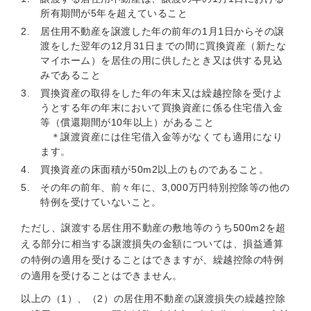
所有期間が5年を超えていること
居住用不動産を譲渡した年の前年の1月1日からその譲
渡をした翌年の12月31日までの間に買換資産（新たな
マイホーム）を居住の用に供したとき又は供する見込
みであること
買換資産の取得をした年の年末又は繰越控除を受けよ
うとする年の年末において買換資産に係る住宅借入金
等（償還期間が10年以上）があること
＊譲渡資産には住宅借入金等がなくても適用になり
ます。
買換資産の床面積が50m2以上のものであること。
その年の前年、前々年に、3,000万円特別控除等の他の
特例を受けていないこと。
ただし、譲渡する居住用不動産の敷地等のうち500m2を超
える部分に相当する譲渡損失の金額については、損益通算
の特例の適用を受けることはできますが、繰越控除の特例
の適用を受けることはできません。
以上の（1）、（2）の居住用不動産の譲渡損失の繰越控除