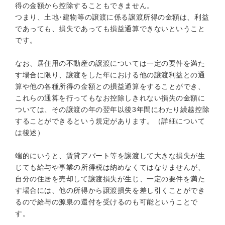
得の金額から控除することもできません。
つまり、土地･建物等の譲渡に係る譲渡所得の金額は、利益
であっても、損失であっても損益通算できないということ
です。
なお、居住用の不動産の譲渡については一定の要件を満た
す場合に限り、譲渡をした年における他の譲渡利益との通
算や他の各種所得の金額との損益通算をすることができ、
これらの通算を行ってもなお控除しきれない損失の金額に
ついては、その譲渡の年の翌年以後3年間にわたり繰越控除
することができるという規定があります。（詳細について
は後述）
端的にいうと、賃貸アパート等を譲渡して大きな損失が生
じても給与や事業の所得税は納めなくてはなりませんが、
自分の住居を売却して譲渡損失が生じ、一定の要件を満た
す場合には、他の所得から譲渡損失を差し引くことができ
るので給与の源泉の還付を受けるのも可能ということで
す。