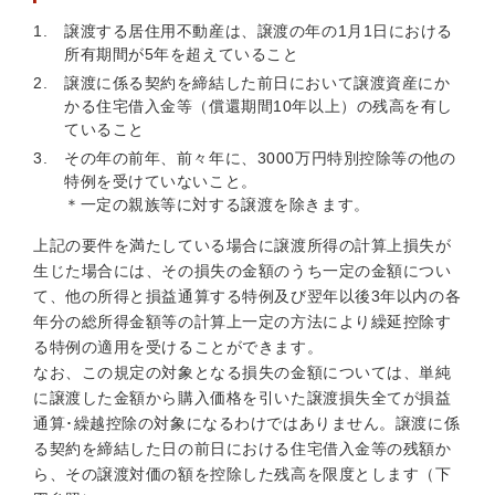
譲渡する居住用不動産は、譲渡の年の1月1日における
所有期間が5年を超えていること
譲渡に係る契約を締結した前日において譲渡資産にか
かる住宅借入金等（償還期間10年以上）の残高を有し
ていること
その年の前年、前々年に、3000万円特別控除等の他の
特例を受けていないこと。
＊一定の親族等に対する譲渡を除きます。
上記の要件を満たしている場合に譲渡所得の計算上損失が
生じた場合には、その損失の金額のうち一定の金額につい
て、他の所得と損益通算する特例及び翌年以後3年以内の各
年分の総所得金額等の計算上一定の方法により繰延控除す
る特例の適用を受けることができます。
なお、この規定の対象となる損失の金額については、単純
に譲渡した金額から購入価格を引いた譲渡損失全てが損益
通算･繰越控除の対象になるわけではありません。譲渡に係
る契約を締結した日の前日における住宅借入金等の残額か
ら、その譲渡対価の額を控除した残高を限度とします（下