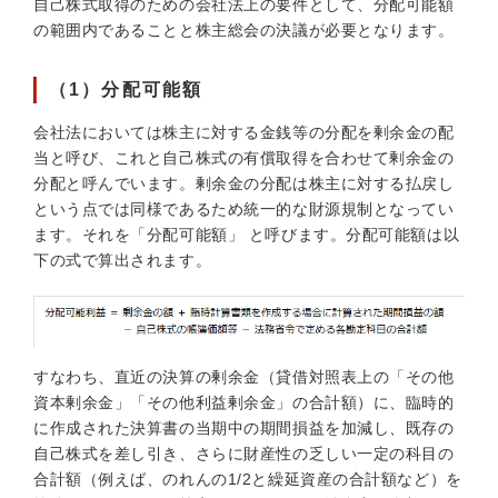
自己株式取得のための会社法上の要件として、分配可能額
の範囲内であることと株主総会の決議が必要となります。
（1）分配可能額
会社法においては株主に対する金銭等の分配を剰余金の配
当と呼び、これと自己株式の有償取得を合わせて剰余金の
分配と呼んでいます。剰余金の分配は株主に対する払戻し
という点では同様であるため統一的な財源規制となってい
ます。それを「分配可能額」 と呼びます。分配可能額は以
下の式で算出されます。
すなわち、直近の決算の剰余金（貸借対照表上の「その他
資本剰余金」「その他利益剰余金」の合計額）に、臨時的
に作成された決算書の当期中の期間損益を加減し、既存の
自己株式を差し引き、さらに財産性の乏しい一定の科目の
合計額（例えば、のれんの1/2と繰延資産の合計額など）を