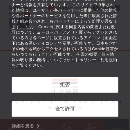
ナーと情報を共有しています。 このサイトで収集され
経営課題解決メニュー
支援情報ヘッドライン
起業支援
た情報は、ユーザーが各パートナーに提供した他の情報
取組事例
や各パートナーのサービスを使用した際に収集された情
報と組み合わされ、各パートナーによって処理が異なり
ます。 なお、Cookieに関する同意内容の変更または改
役立つリンク集
サイトマップ
サイト利用条件
訂について、ヨーロッパ・アメリカ圏からアクセスされ
ている方は各ページに設置されているアイコン（画面左
SNS公式アカウント一覧
ウェブアクセシビリティ
下にある黒いアイコン）で変更が可能です。日本を含む
その他の地域からアクセスされている方はCookie宣言か
らいつでも行うことが可能です。 今回の概要、個人情
サイトポリシー・利用規約
報の取り扱い機構についてはサイトポリシー・利用規約
個人情報保護
をご覧ください。
中小機構とは
拒否
©Organization for Small & Medium Enterprises and Regional
Innovation, JAPAN
全て許可
詳細を見る
メルマガ
サイト内
メニュー