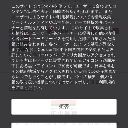
当サイトは独立行政法人
このサイトではCookieを使って、ユーザーに合わせたコ
中小企業基盤整備機構が運営しています
ンテンツ広告や表示、随時の分析が行われます。 また
ユーザーによるサイトの利用状況についても情報収集、
ソーシャルメディアや広告配信、データ解析の各パート
ナーと情報を共有しています。 このサイトで収集され
経営課題解決メニュー
支援情報ヘッドライン
起業支援
た情報は、ユーザーが各パートナーに提供した他の情報
取組事例
や各パートナーのサービスを使用した際に収集された情
報と組み合わされ、各パートナーによって処理が異なり
ます。 なお、Cookieに関する同意内容の変更または改
役立つリンク集
サイトマップ
サイト利用条件
訂について、ヨーロッパ・アメリカ圏からアクセスされ
ている方は各ページに設置されているアイコン（画面左
SNS公式アカウント一覧
ウェブアクセシビリティ
下にある黒いアイコン）で変更が可能です。日本を含む
その他の地域からアクセスされている方はCookie宣言か
らいつでも行うことが可能です。 今回の概要、個人情
サイトポリシー・利用規約
報の取り扱い機構についてはサイトポリシー・利用規約
個人情報保護
をご覧ください。
中小機構とは
拒否
©Organization for Small & Medium Enterprises and Regional