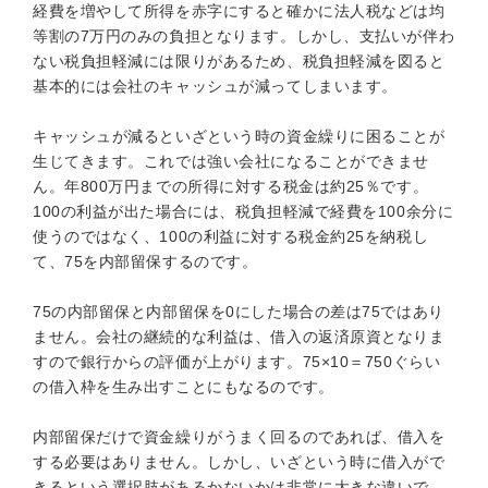
経費を増やして所得を赤字にすると確かに法人税などは均
等割の7万円のみの負担となります。しかし、支払いが伴わ
ない税負担軽減には限りがあるため、税負担軽減を図ると
基本的には会社のキャッシュが減ってしまいます。
キャッシュが減るといざという時の資金繰りに困ることが
生じてきます。これでは強い会社になることができませ
ん。年800万円までの所得に対する税金は約25％です。
100の利益が出た場合には、税負担軽減で経費を100余分に
使うのではなく、100の利益に対する税金約25を納税し
て、75を内部留保するのです。
75の内部留保と内部留保を0にした場合の差は75ではあり
ません。会社の継続的な利益は、借入の返済原資となりま
すので銀行からの評価が上がります。75×10＝750ぐらい
の借入枠を生み出すことにもなるのです。
内部留保だけで資金繰りがうまく回るのであれば、借入を
する必要はありません。しかし、いざという時に借入がで
きるという選択肢があるかないかは非常に大きな違いで