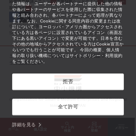
経営課題解決メニュー
支援情報ヘッドライン
起業支援
た情報は、ユーザーが各パートナーに提供した他の情報
取組事例
や各パートナーのサービスを使用した際に収集された情
報と組み合わされ、各パートナーによって処理が異なり
ます。 なお、Cookieに関する同意内容の変更または改
役立つリンク集
サイトマップ
サイト利用条件
訂について、ヨーロッパ・アメリカ圏からアクセスされ
ている方は各ページに設置されているアイコン（画面左
SNS公式アカウント一覧
ウェブアクセシビリティ
下にある黒いアイコン）で変更が可能です。日本を含む
その他の地域からアクセスされている方はCookie宣言か
らいつでも行うことが可能です。 今回の概要、個人情
サイトポリシー・利用規約
報の取り扱い機構についてはサイトポリシー・利用規約
個人情報保護
をご覧ください。
中小機構とは
拒否
©Organization for Small & Medium Enterprises and Regional
Innovation, JAPAN
全て許可
詳細を見る
メルマガ
サイト内
メニュー
ホーム
個人設定
登録
検索