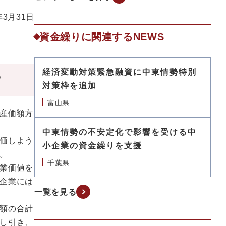
年3月31日
資金繰りに関連するNEWS
経済変動対策緊急融資に中東情勢特別
？
対策枠を追加
富山県
産価額方
中東情勢の不安定化で影響を受ける中
価しよう
小企業の資金繰りを支援
。
千葉県
業価値を
企業には
一覧を見る
額の合計
し引き、