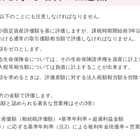
以下のことにも注意しなければなりません。
や固定資産評価額を基に評価しますが、課税時期開始前3年
おける通常の取引価額相当額で評価しなければなりません。
額をゼロとします。
る生命保険金については、その生命保険請求権を資産に計上
人税等相当額については負債に計上することが出来ます。
額を求めるときは、評価差額に対する法人税額相当額を控除
い方の金額で評価します。
高額と認められる著名な営業権はその3倍）
総資産価額（相続税評価額）×基準年利率＝超過利益金額
年）に応ずる基準年利率（注2）による複利年金現価率＝営