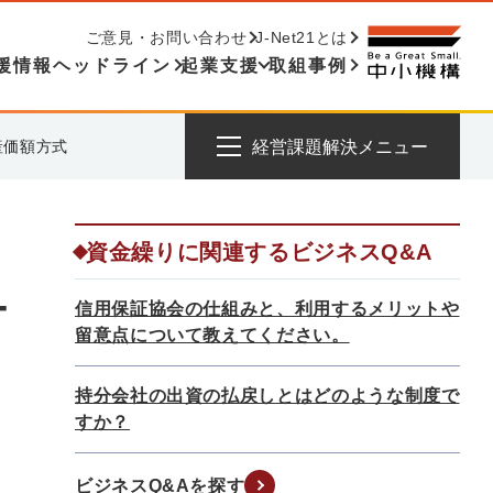
ご意見・お問い合わせ
J-Net21とは
援情報ヘッドライン
起業支援
取組事例
産価額方式
経営課題解決メニュー
資金繰りに関連するビジネスQ&A
−
信用保証協会の仕組みと、利用するメリットや
留意点について教えてください。
持分会社の出資の払戻しとはどのような制度で
すか？
ビジネスQ&Aを探す