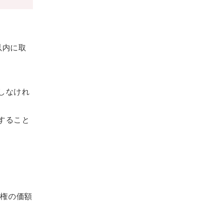
以内に取
しなけれ
すること
業権の価額