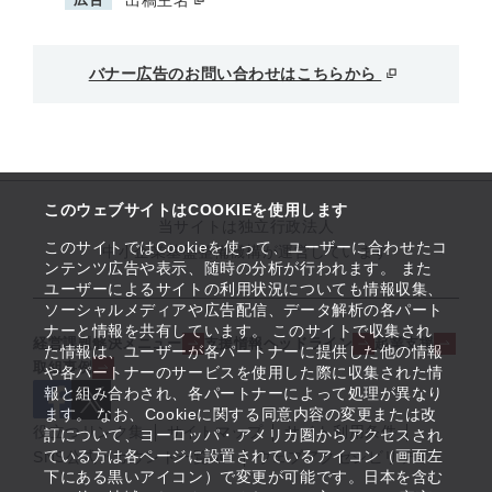
出稿主名
バナー広告のお問い合わせはこちらから
このウェブサイトはCOOKIEを使用します
当サイトは独立行政法人
このサイトではCookieを使って、ユーザーに合わせたコ
中小企業基盤整備機構が運営しています
ンテンツ広告や表示、随時の分析が行われます。 また
ユーザーによるサイトの利用状況についても情報収集、
ソーシャルメディアや広告配信、データ解析の各パート
ナーと情報を共有しています。 このサイトで収集され
経営課題解決メニュー
支援情報ヘッドライン
起業支援
た情報は、ユーザーが各パートナーに提供した他の情報
取組事例
や各パートナーのサービスを使用した際に収集された情
報と組み合わされ、各パートナーによって処理が異なり
ます。 なお、Cookieに関する同意内容の変更または改
役立つリンク集
サイトマップ
サイト利用条件
訂について、ヨーロッパ・アメリカ圏からアクセスされ
ている方は各ページに設置されているアイコン（画面左
SNS公式アカウント一覧
ウェブアクセシビリティ
下にある黒いアイコン）で変更が可能です。日本を含む