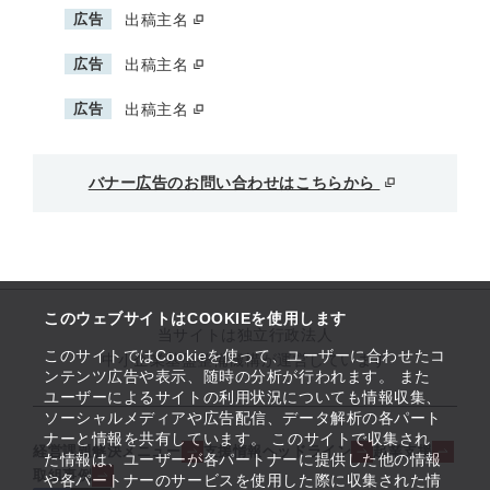
広告
出稿主名
広告
出稿主名
広告
出稿主名
バナー広告のお問い合わせはこちらから
このウェブサイトはCOOKIEを使用します
当サイトは独立行政法人
このサイトではCookieを使って、ユーザーに合わせたコ
中小企業基盤整備機構が運営しています
ンテンツ広告や表示、随時の分析が行われます。 また
ユーザーによるサイトの利用状況についても情報収集、
ソーシャルメディアや広告配信、データ解析の各パート
ナーと情報を共有しています。 このサイトで収集され
経営課題解決メニュー
支援情報ヘッドライン
起業支援
た情報は、ユーザーが各パートナーに提供した他の情報
取組事例
や各パートナーのサービスを使用した際に収集された情