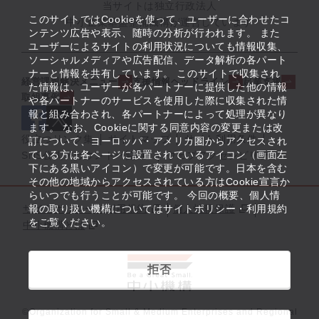
当サイトは独立行政法人
このサイトではCookieを使って、ユーザーに合わせたコ
中小企業基盤整備機構が運営しています
ンテンツ広告や表示、随時の分析が行われます。 また
ユーザーによるサイトの利用状況についても情報収集、
ソーシャルメディアや広告配信、データ解析の各パート
ナーと情報を共有しています。 このサイトで収集され
経営課題解決メニュー
支援情報ヘッドライン
起業支援
た情報は、ユーザーが各パートナーに提供した他の情報
取組事例
や各パートナーのサービスを使用した際に収集された情
報と組み合わされ、各パートナーによって処理が異なり
ます。 なお、Cookieに関する同意内容の変更または改
役立つリンク集
サイトマップ
サイト利用条件
訂について、ヨーロッパ・アメリカ圏からアクセスされ
ている方は各ページに設置されているアイコン（画面左
SNS公式アカウント一覧
ウェブアクセシビリティ
下にある黒いアイコン）で変更が可能です。日本を含む
その他の地域からアクセスされている方はCookie宣言か
らいつでも行うことが可能です。 今回の概要、個人情
サイトポリシー・利用規約
報の取り扱い機構についてはサイトポリシー・利用規約
個人情報保護
をご覧ください。
中小機構とは
拒否
©Organization for Small & Medium Enterprises and Regional