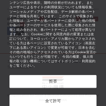
ンテンツ広告や表示、随時の分析が行われます。 また
ユーザーによるサイトの利用状況についても情報収集、
ソーシャルメディアや広告配信、データ解析の各パート
ナーと情報を共有しています。 このサイトで収集され
経営課題解決メニュー
支援情報ヘッドライン
起業支援
た情報は、ユーザーが各パートナーに提供した他の情報
取組事例
や各パートナーのサービスを使用した際に収集された情
報と組み合わされ、各パートナーによって処理が異なり
ます。 なお、Cookieに関する同意内容の変更または改
役立つリンク集
サイトマップ
サイト利用条件
訂について、ヨーロッパ・アメリカ圏からアクセスされ
ている方は各ページに設置されているアイコン（画面左
SNS公式アカウント一覧
ウェブアクセシビリティ
下にある黒いアイコン）で変更が可能です。日本を含む
その他の地域からアクセスされている方はCookie宣言か
らいつでも行うことが可能です。 今回の概要、個人情
サイトポリシー・利用規約
報の取り扱い機構についてはサイトポリシー・利用規約
個人情報保護
をご覧ください。
中小機構とは
拒否
©Organization for Small & Medium Enterprises and Regional
Innovation, JAPAN
全て許可