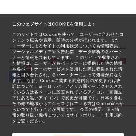
このウェブサイトはCOOKIEを使用します
当サイトは独立行政法人
このサイトではCookieを使って、ユーザーに合わせたコ
中小企業基盤整備機構が運営しています
ンテンツ広告や表示、随時の分析が行われます。 また
ユーザーによるサイトの利用状況についても情報収集、
ソーシャルメディアや広告配信、データ解析の各パート
ナーと情報を共有しています。 このサイトで収集され
経営課題解決メニュー
支援情報ヘッドライン
起業支援
た情報は、ユーザーが各パートナーに提供した他の情報
取組事例
や各パートナーのサービスを使用した際に収集された情
報と組み合わされ、各パートナーによって処理が異なり
ます。 なお、Cookieに関する同意内容の変更または改
役立つリンク集
サイトマップ
サイト利用条件
訂について、ヨーロッパ・アメリカ圏からアクセスされ
ている方は各ページに設置されているアイコン（画面左
SNS公式アカウント一覧
ウェブアクセシビリティ
下にある黒いアイコン）で変更が可能です。日本を含む
その他の地域からアクセスされている方はCookie宣言か
らいつでも行うことが可能です。 今回の概要、個人情
サイトポリシー・利用規約
報の取り扱い機構についてはサイトポリシー・利用規約
個人情報保護
をご覧ください。
中小機構とは