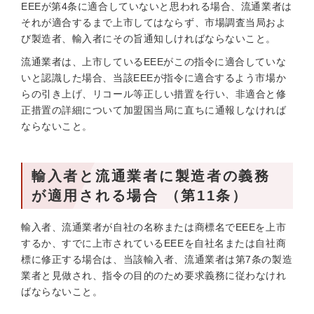
EEEが第4条に適合していないと思われる場合、流通業者は
それが適合するまで上市してはならず、市場調査当局およ
び製造者、輸入者にその旨通知しければならないこと。
流通業者は、上市しているEEEがこの指令に適合していな
いと認識した場合、当該EEEが指令に適合するよう市場か
らの引き上げ、リコール等正しい措置を行い、非適合と修
正措置の詳細について加盟国当局に直ちに通報しなければ
ならないこと。
輸入者と流通業者に製造者の義務
が適用される場合 （第11条）
輸入者、流通業者が自社の名称または商標名でEEEを上市
するか、すでに上市されているEEEを自社名または自社商
標に修正する場合は、当該輸入者、流通業者は第7条の製造
業者と見做され、指令の目的のため要求義務に従わなけれ
ばならないこと。