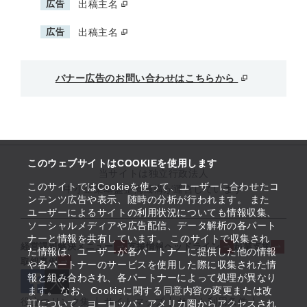
広告
出稿主名
広告
出稿主名
バナー広告のお問い合わせはこちらから
このウェブサイトはCOOKIEを使用します
当サイトは独立行政法人
このサイトではCookieを使って、ユーザーに合わせたコ
中小企業基盤整備機構が運営しています
ンテンツ広告や表示、随時の分析が行われます。 また
ユーザーによるサイトの利用状況についても情報収集、
ソーシャルメディアや広告配信、データ解析の各パート
ナーと情報を共有しています。 このサイトで収集され
経営課題解決メニュー
支援情報ヘッドライン
起業支援
た情報は、ユーザーが各パートナーに提供した他の情報
取組事例
や各パートナーのサービスを使用した際に収集された情
報と組み合わされ、各パートナーによって処理が異なり
ます。 なお、Cookieに関する同意内容の変更または改
役立つリンク集
サイトマップ
サイト利用条件
訂について、ヨーロッパ・アメリカ圏からアクセスされ