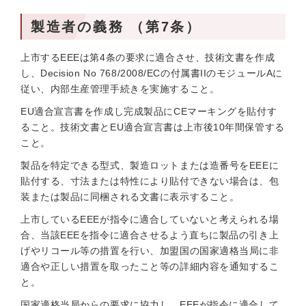
製造者の義務 （第7条）
上市するEEEは第4条の要求に適合させ、技術文書を作成
し、Decision No 768/2008/ECの付属書IIのモジュールAに
従い、内部生産管理手続きを実施すること。
EU適合宣言書を作成し完成製品にCEマーキングを貼付す
ること。技術文書とEU適合宣言書は上市後10年間保管する
こと。
製品を特定できる型式、製造ロットまたは造番号をEEEに
貼付する、寸法または特性により貼付できない場合は、包
装または製品に同梱される文書に表示すること。
上市しているEEEが指令に適合していないと考えられる場
合、当該EEEを指令に適合させるよう直ちに製品の引き上
げやリコール等の措置を行い、加盟国の国家適格当局に非
適合や正しい措置を取ったこと等の詳細内容を通知するこ
と。
国家適格当局からの要求に協力し、EEEが指令に適合して