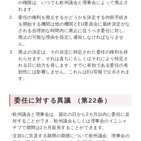
の権限は、いつでも欧州議会と理事会によって廃止さ
れます。
委任の権利を廃止するかどうかを決定する内部手続き
を開始する機関は他の機関とEU委員会に最終決定がな
される合理的な時間内に廃止に従うべき委任に対し、
廃止の可能な理由を指定し通知しなければなりませ
ん。
廃止の決定は、その決定に特定された委任の権利を終
わらせます。それは直ちにもしくはそれにより特定さ
れる日に効力を発します。すでに有効である委任の有
効性には影響しません。これらはEU官報で公示されま
す。
委任に対する異議 （第22条）
欧州議会と理事会は、届出の日から2カ月以内に委任に反
対することができ、欧州議会もしくは理事会のイニシャ
チブで期間は2カ月延長することができます。
文節1に言及する期間の期限について欧州議会、理事会の