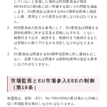
していないと見做した場合は特別委員会が指令
98/34/ECの第5条に従い準備する前にその問題を議論
します。EU委員会は該当するEUの標準化団体と相談
した後、遅滞なくその意見を伝達しなければなりませ
ん。
特別委員会の意見を参考にして、EU委員会は関連する
調和化標準に対する言及を官報に公示する、しない、
制限付きで公示、維持する、制限付きで維持するまた
は官報から取り下げるかを決定しなければなりませ
ん。
EU委員会は関連するEU標準化団体に対し通知をおこ
ない、必要であれば関連する調和化標準の改定を要求
しなければなりません。
市場監視とEU市場参入EEEの制御
（第18条）
加盟国は、規則 （EC） No 765/2008の第15条から29条に
従い市場監視を執行しなけれ ばなりません。