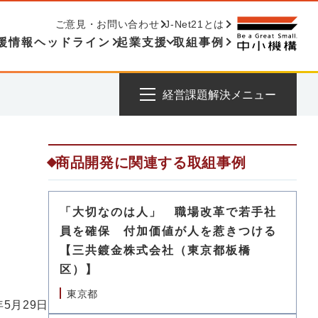
ご意見・お問い合わせ
J-Net21とは
援情報ヘッドライン
起業支援
取組事例
経営課題解決メニュー
商品開発に関連する取組事例
「大切なのは人」 職場改革で若手社
員を確保 付加価値が人を惹きつける
【三共鍍金株式会社（東京都板橋
区）】
東京都
年5月29日