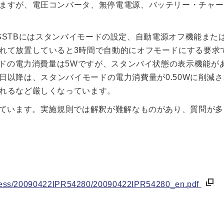
ますが、電圧コンバータ、無停電電源、バッテリー・チャー
降はSSTBにはスタンバイモードの設定、自動電源オフ機能また
れて放置していると3時間で自動的にオフモードにする要求
ードの電力消費量は5Wですが、スタンバイ状態の表示機能が
25日以降は、スタンバイモードの電力消費量が0.50Wに削減
れるなど厳しくなっています。
きています。実施規則では解釈が難解なものがあり、質問が
fopress/20090422IPR54280/20090422IPR54280_en.pdf