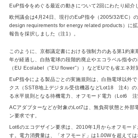
EuP指令をめぐる最近の動きについて2回にわたり紹介
欧州議会は4月24日、現行のEuP指令（2005/32/E
design requirements for energy relat
報告を採択しました（注1）。
このように、京都議定書における強制力のある第1約束
年が経過し、白熱電球の段階的廃止やエコラベル指令の
（EU Ecolabel（"EU flower"））などEUで
EuP指令による製品ごとの実施規則は、白熱電球以外で
クス（SSTB地上デジタル受信機器などLot18 注
る水平規則となる待機電力、オフモード電力（Lot6 
ACアダプターなどが対象のLot7は、無負荷状態と外
ン要求です。
Lot6のエコデザイン要求は、2010年1月からオフ
す。電力消費量は、「オフモード」は1.00Wを超えて