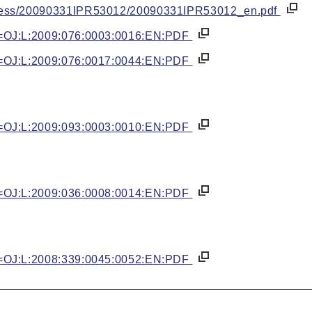
fopress/20090331IPR53012/20090331IPR53012_en.pdf
uri=OJ:L:2009:076:0003:0016:EN:PDF
uri=OJ:L:2009:076:0017:0044:EN:PDF
uri=OJ:L:2009:093:0003:0010:EN:PDF
uri=OJ:L:2009:036:0008:0014:EN:PDF
uri=OJ:L:2008:339:0045:0052:EN:PDF