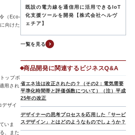
既設の電力線を通信用に活用できるIoT
化支援ツールを開発【株式会社ヘルヴ
（Eco-
ェチア】
直しに向けた
一覧を見る
商品開発に関連するビジネスQ&A
トトップボ
省エネ法は改正されたの？（その2：電気需要
が適用され
平準化時間帯と評価係数について）（注）平成
25年の改正
コデザイ
デザイナーの思考プロセスを応用した「サービ
スデザイン」とはどのようなものでしょうか？
れていま
する、また