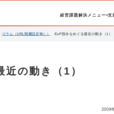
経営課題解決メニュー
支
コラム（URL階層設定無し）
EuP指令をめぐる最近の動き（1）
最近の動き（1）
2009