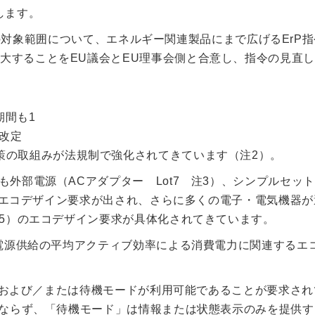
します。
C）の対象範囲について、エネルギー関連製品にまで広げるErP指令
ed products）に拡大することをEU議会とEU理事会側と合意し、指令の見
期間も1
改定
も省エネ対策の取組みが法規制で強化されてきています（注2）。
も外部電源（ACアダプター Lot7 注3）、シンプルセッ
4）のエコデザイン要求が出され、さらに多くの電子・電気機器
注5）のエコデザイン要求が具体化されてきています。
部電源供給の平均アクティブ効率による消費電力に関連するエ
モードおよび／または待機モードが利用可能であることが要求さ
はならず、「待機モード」は情報または状態表示のみを提供