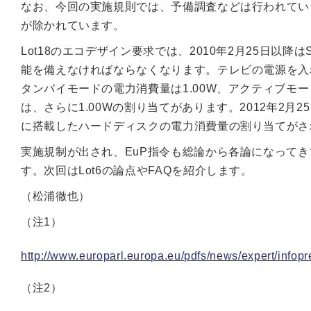
なお、今回の実施規則では、予備調査などは行われてい
が除かれています。
Lot18のエコデザイン要求では、2010年2月25日以
能を備えなければならなくなります。テレビの電源を入
タンバイモードの電力消費量は1.00W、アクティブモ
は、さらに1.00Wの割り当てがあります。2012年2月
に搭載したハードディスクの電力消費量の割り当てがさ
実施規制が出され、EuP指令も総論から各論になって
す。次回はLot6の論点やFAQを紹介します。
（松浦徹也）
（注1）
http://www.europarl.europa.eu/pdfs/news/expert/in
（注2）