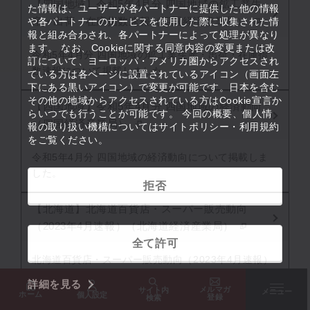
【四国地域】令和5年4月分 四国地域の鉱工業生
た情報は、ユーザーが各パートナーに提供した他の情報
産・出荷・在庫指数速報（四国経済産業局）
や各パートナーのサービスを使用した際に収集された情
報と組み合わされ、各パートナーによって処理が異なり
ます。 なお、Cookieに関する同意内容の変更または改
令和5年4月分 四国地域の鉱工業生産・出荷・在庫指
訂について、ヨーロッパ・アメリカ圏からアクセスされ
数速報について掲載しました。
ている方は各ページに設置されているアイコン（画面左
下にある黒いアイコン）で変更が可能です。日本を含む
その他の地域からアクセスされている方はCookie宣言か
【四国地域】令和5年4月分 四国地域の経済動向
らいつでも行うことが可能です。 今回の概要、個人情
（四国経済産業局）
報の取り扱い機構についてはサイトポリシー・利用規約
をご覧ください。
令和5年4月分 四国地域の経済動向について掲載しま
した。
拒否
【北海道】北海道百貨店・スーパー販売動向
（2023年4月速報）（北海道経済産業局）
全て許可
北海道百貨店・スーパー販売動向（2023年4月速報）
について掲載しました。
詳細を見る
メルマガ
サイト内
メニュー
ホーム
個人設定
登録
検索