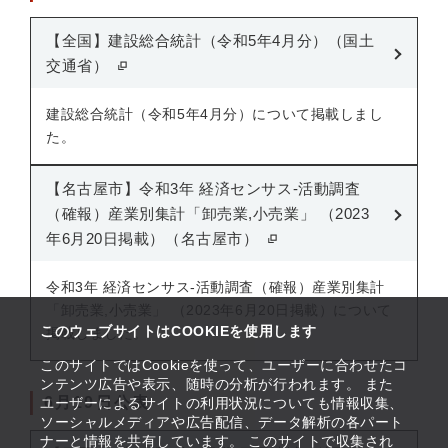
【全国】建設総合統計（令和5年4月分）（国土
交通省）
建設総合統計（令和5年4月分）について掲載しまし
た。
【名古屋市】令和3年 経済センサス-活動調査
（確報）産業別集計「卸売業,小売業」 （2023
年6月20日掲載）（名古屋市）
令和3年 経済センサス-活動調査（確報）産業別集計
「卸売業,小売業」 （2023年6月20日掲載）について
このウェブサイトはCOOKIEを使用します
掲載しました。
このサイトではCookieを使って、ユーザーに合わせたコ
ンテンツ広告や表示、随時の分析が行われます。 また
6月19日公表
ユーザーによるサイトの利用状況についても情報収集、
ソーシャルメディアや広告配信、データ解析の各パート
ナーと情報を共有しています。 このサイトで収集され