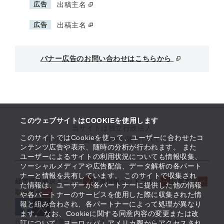
広告
出稿主名
広告
出稿主名
バナー広告のお問い合わせはこちらから
このウェブサイトはCOOKIEを使用します
当サイトは独立行政法人
このサイトではCookieを使って、ユーザーに合わせたコ
中小企業基盤整備機構が運営しています
ンテンツ広告や表示、随時の分析が行われます。 また
ユーザーによるサイトの利用状況についても情報収集、
ソーシャルメディアや広告配信、データ解析の各パート
ナーと情報を共有しています。 このサイトで収集され
経営課題解決メニュー
支援情報ヘッドライン
起業支援
た情報は、ユーザーが各パートナーに提供した他の情報
取組事例
や各パートナーのサービスを使用した際に収集された情
報と組み合わされ、各パートナーによって処理が異なり
ます。 なお、Cookieに関する同意内容の変更または改
役立つリンク集
サイトマップ
サイト利用条件
訂について、ヨーロッパ・アメリカ圏からアクセスされ