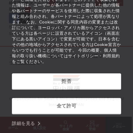
経営課題解決メニュー
支援情報ヘッドライン
起業支援
た情報は、ユーザーが各パートナーに提供した他の情報
取組事例
や各パートナーのサービスを使用した際に収集された情
報と組み合わされ、各パートナーによって処理が異なり
ます。 なお、Cookieに関する同意内容の変更または改
役立つリンク集
サイトマップ
サイト利用条件
訂について、ヨーロッパ・アメリカ圏からアクセスされ
ている方は各ページに設置されているアイコン（画面左
SNS公式アカウント一覧
ウェブアクセシビリティ
下にある黒いアイコン）で変更が可能です。日本を含む
その他の地域からアクセスされている方はCookie宣言か
らいつでも行うことが可能です。 今回の概要、個人情
サイトポリシー・利用規約
報の取り扱い機構についてはサイトポリシー・利用規約
個人情報保護
をご覧ください。
中小機構とは
拒否
©Organization for Small & Medium Enterprises and Regional
Innovation, JAPAN
全て許可
詳細を見る
メルマガ
サイト内
メニュー
ホーム
個人設定
登録
検索