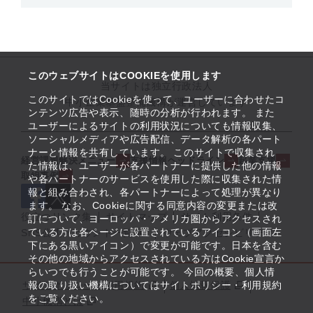
このウェブサイトはCOOKIEを使用します
当サイトは独立行政法人
このサイトではCookieを使って、ユーザーに合わせたコ
中小企業基盤整備機構が運営しています
ンテンツ広告や表示、随時の分析が行われます。 また
ユーザーによるサイトの利用状況についても情報収集、
ソーシャルメディアや広告配信、データ解析の各パート
ナーと情報を共有しています。 このサイトで収集され
経営課題解決メニュー
支援情報ヘッドライン
起業支援
た情報は、ユーザーが各パートナーに提供した他の情報
取組事例
や各パートナーのサービスを使用した際に収集された情
報と組み合わされ、各パートナーによって処理が異なり
ます。 なお、Cookieに関する同意内容の変更または改
役立つリンク集
サイトマップ
サイト利用条件
訂について、ヨーロッパ・アメリカ圏からアクセスされ
ている方は各ページに設置されているアイコン（画面左
SNS公式アカウント一覧
ウェブアクセシビリティ
下にある黒いアイコン）で変更が可能です。日本を含む
その他の地域からアクセスされている方はCookie宣言か
らいつでも行うことが可能です。 今回の概要、個人情
サイトポリシー・利用規約
報の取り扱い機構についてはサイトポリシー・利用規約
個人情報保護
をご覧ください。
中小機構とは