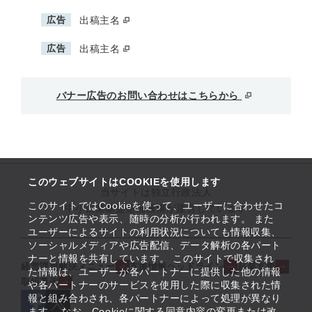
広告
出稿主名
広告
出稿主名
バナー広告のお問い合わせはこちらから
このウェブサイトはCOOKIEを使用します
当サイトは独立行政法人
このサイトではCookieを使って、ユーザーに合わせたコ
中小企業基盤整備機構が運営しています
ンテンツ広告や表示、随時の分析が行われます。 また
ユーザーによるサイトの利用状況についても情報収集、
ソーシャルメディアや広告配信、データ解析の各パート
ナーと情報を共有しています。 このサイトで収集され
経営課題解決メニュー
支援情報ヘッドライン
起業支援
た情報は、ユーザーが各パートナーに提供した他の情報
取組事例
や各パートナーのサービスを使用した際に収集された情
報と組み合わされ、各パートナーによって処理が異なり
ます。 なお、Cookieに関する同意内容の変更または改