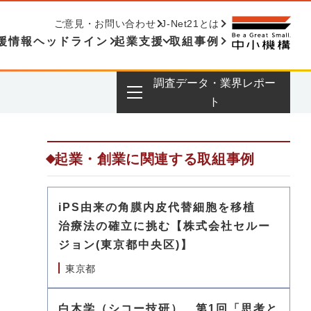
ご意見・お問い合わせ
J-Net21とは
援情報ヘッドライン
起業支援
取組事例
調査データ・業界レポー
ト
起業・創業に関連する取組事例
iPS由来の角膜内皮代替細胞を移植
治療法の確立に挑む【株式会社セルー
ジョン(東京都中央区)】
東京都
白木学（シコー技研） 第1回「思考と