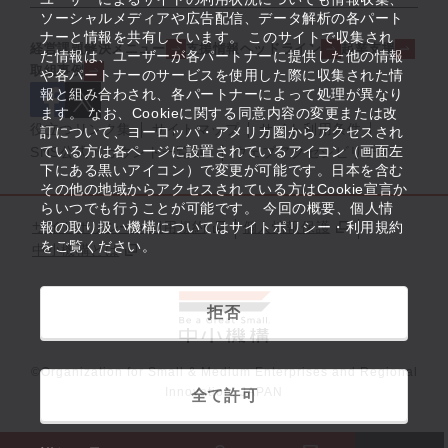
ソーシャルメディアや広告配信、データ解析の各パート
ナーと情報を共有しています。 このサイトで収集され
経営課題解決メニュー
支援情報ヘッドライン
起業支援
た情報は、ユーザーが各パートナーに提供した他の情報
取組事例
や各パートナーのサービスを使用した際に収集された情
報と組み合わされ、各パートナーによって処理が異なり
ます。 なお、Cookieに関する同意内容の変更または改
役立つリンク集
サイトマップ
サイト利用条件
訂について、ヨーロッパ・アメリカ圏からアクセスされ
ている方は各ページに設置されているアイコン（画面左
SNS公式アカウント一覧
ウェブアクセシビリティ
下にある黒いアイコン）で変更が可能です。日本を含む
その他の地域からアクセスされている方はCookie宣言か
らいつでも行うことが可能です。 今回の概要、個人情
サイトポリシー・利用規約
報の取り扱い機構についてはサイトポリシー・利用規約
個人情報保護
をご覧ください。
中小機構とは
拒否
©Organization for Small & Medium Enterprises and Regional
Innovation, JAPAN
全て許可