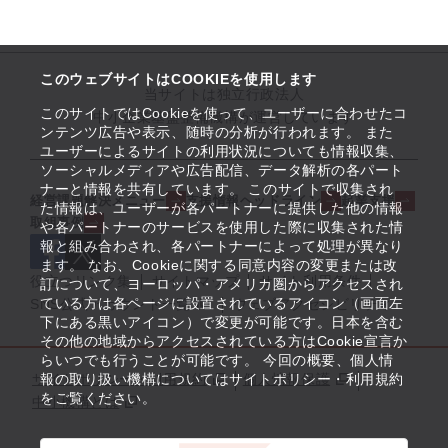
このウェブサイトはCOOKIEを使用します
当サイトは独立行政法人
このサイトではCookieを使って、ユーザーに合わせたコ
中小企業基盤整備機構が運営しています
ンテンツ広告や表示、随時の分析が行われます。 また
ユーザーによるサイトの利用状況についても情報収集、
ソーシャルメディアや広告配信、データ解析の各パート
ナーと情報を共有しています。 このサイトで収集され
経営課題解決メニュー
支援情報ヘッドライン
起業支援
た情報は、ユーザーが各パートナーに提供した他の情報
取組事例
や各パートナーのサービスを使用した際に収集された情
報と組み合わされ、各パートナーによって処理が異なり
ます。 なお、Cookieに関する同意内容の変更または改
役立つリンク集
サイトマップ
サイト利用条件
訂について、ヨーロッパ・アメリカ圏からアクセスされ
ている方は各ページに設置されているアイコン（画面左
SNS公式アカウント一覧
ウェブアクセシビリティ
下にある黒いアイコン）で変更が可能です。日本を含む
その他の地域からアクセスされている方はCookie宣言か
らいつでも行うことが可能です。 今回の概要、個人情
サイトポリシー・利用規約
報の取り扱い機構についてはサイトポリシー・利用規約
個人情報保護
をご覧ください。
中小機構とは