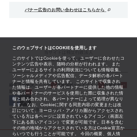
バナー広告のお問い合わせはこちらから
このウェブサイトはCOOKIEを使用します
当サイトは独立行政法人
このサイトではCookieを使って、ユーザーに合わせたコ
中小企業基盤整備機構が運営しています
ンテンツ広告や表示、随時の分析が行われます。 また
ユーザーによるサイトの利用状況についても情報収集、
ソーシャルメディアや広告配信、データ解析の各パート
ナーと情報を共有しています。 このサイトで収集され
経営課題解決メニュー
支援情報ヘッドライン
起業支援
た情報は、ユーザーが各パートナーに提供した他の情報
取組事例
や各パートナーのサービスを使用した際に収集された情
報と組み合わされ、各パートナーによって処理が異なり
ます。 なお、Cookieに関する同意内容の変更または改
役立つリンク集
サイトマップ
サイト利用条件
訂について、ヨーロッパ・アメリカ圏からアクセスされ
ている方は各ページに設置されているアイコン（画面左
SNS公式アカウント一覧
ウェブアクセシビリティ
下にある黒いアイコン）で変更が可能です。日本を含む
その他の地域からアクセスされている方はCookie宣言か
らいつでも行うことが可能です。 今回の概要、個人情