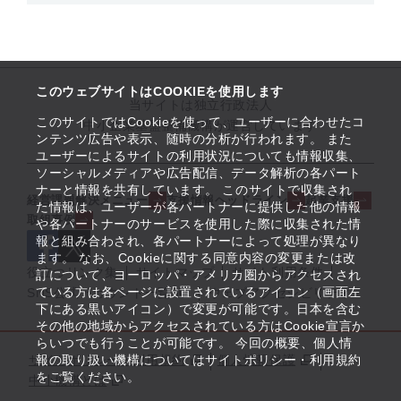
このウェブサイトはCOOKIEを使用します
当サイトは独立行政法人
このサイトではCookieを使って、ユーザーに合わせたコ
中小企業基盤整備機構が運営しています
ンテンツ広告や表示、随時の分析が行われます。 また
ユーザーによるサイトの利用状況についても情報収集、
ソーシャルメディアや広告配信、データ解析の各パート
ナーと情報を共有しています。 このサイトで収集され
経営課題解決メニュー
支援情報ヘッドライン
起業支援
た情報は、ユーザーが各パートナーに提供した他の情報
取組事例
や各パートナーのサービスを使用した際に収集された情
報と組み合わされ、各パートナーによって処理が異なり
ます。 なお、Cookieに関する同意内容の変更または改
役立つリンク集
サイトマップ
サイト利用条件
訂について、ヨーロッパ・アメリカ圏からアクセスされ
ている方は各ページに設置されているアイコン（画面左
SNS公式アカウント一覧
ウェブアクセシビリティ
下にある黒いアイコン）で変更が可能です。日本を含む
その他の地域からアクセスされている方はCookie宣言か
らいつでも行うことが可能です。 今回の概要、個人情
サイトポリシー・利用規約
報の取り扱い機構についてはサイトポリシー・利用規約
個人情報保護
をご覧ください。
中小機構とは