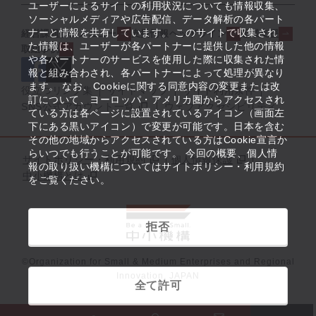
ユーザーによるサイトの利用状況についても情報収集、
ソーシャルメディアや広告配信、データ解析の各パート
ナーと情報を共有しています。 このサイトで収集され
経営課題解決メニュー
支援情報ヘッドライン
起業支援
た情報は、ユーザーが各パートナーに提供した他の情報
取組事例
や各パートナーのサービスを使用した際に収集された情
報と組み合わされ、各パートナーによって処理が異なり
ます。 なお、Cookieに関する同意内容の変更または改
役立つリンク集
サイトマップ
サイト利用条件
訂について、ヨーロッパ・アメリカ圏からアクセスされ
SNS公式アカウント一覧
ウェブアクセシビリティ
ている方は各ページに設置されているアイコン（画面左
下にある黒いアイコン）で変更が可能です。日本を含む
その他の地域からアクセスされている方はCookie宣言か
らいつでも行うことが可能です。 今回の概要、個人情
サイトポリシー・利用規約
個人情報保護
報の取り扱い機構についてはサイトポリシー・利用規約
中小機構とは
をご覧ください。
拒否
©Organization for Small & Medium Enterprises and Regional
Innovation, JAPAN
全て許可