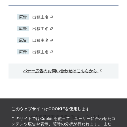
広告
出稿主名
広告
出稿主名
広告
出稿主名
広告
出稿主名
バナー広告のお問い合わせはこちらから
このウェブサイトはCOOKIEを使用します
当サイトは独立行政法人
中小企業基盤整備機構が運営しています
このサイトではCookieを使って、ユーザーに合わせたコ
ンテンツ広告や表示、随時の分析が行われます。 また