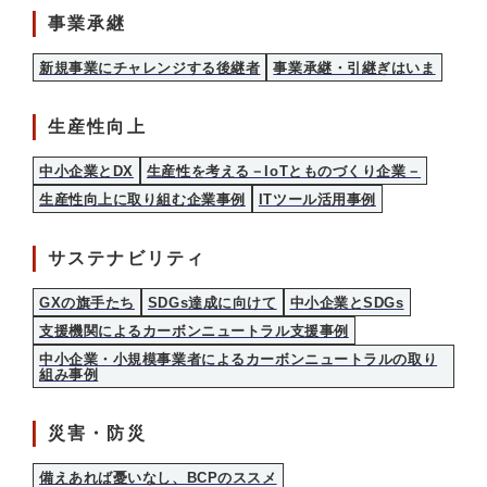
事業承継
新規事業にチャレンジする後継者
事業承継・引継ぎはいま
生産性向上
中小企業とDX
生産性を考える－IoTとものづくり企業－
生産性向上に取り組む企業事例
ITツール活用事例
サステナビリティ
GXの旗手たち
SDGs達成に向けて
中小企業とSDGs
支援機関によるカーボンニュートラル支援事例
中小企業・小規模事業者によるカーボンニュートラルの取り
組み事例
災害・防災
備えあれば憂いなし、BCPのススメ