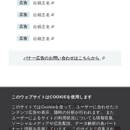
広告
出稿主名
広告
出稿主名
広告
出稿主名
広告
出稿主名
バナー広告のお問い合わせはこちらから
このウェブサイトはCOOKIEを使用します
当サイトは独立行政法人
中小企業基盤整備機構が運営しています
このサイトではCookieを使って、ユーザーに合わせたコ
ンテンツ広告や表示、随時の分析が行われます。 また
ユーザーによるサイトの利用状況についても情報収集、
ソーシャルメディアや広告配信、データ解析の各パート
ナーと情報を共有しています。 このサイトで収集され
経営課題解決メニュー
支援情報ヘッドライン
起業支援