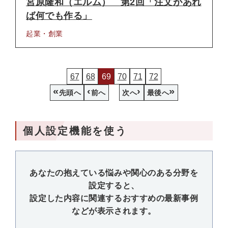
宮原隆和（エルム） 第2回「注文があれ
ば何でも作る」
起業・創業
67
68
69
70
71
72
«
‹
›
»
先頭へ
前へ
次へ
最後へ
個人設定機能を使う
あなたの抱えている悩みや関心のある分野を
設定すると、
設定した内容に関連するおすすめの最新事例
などが表示されます。