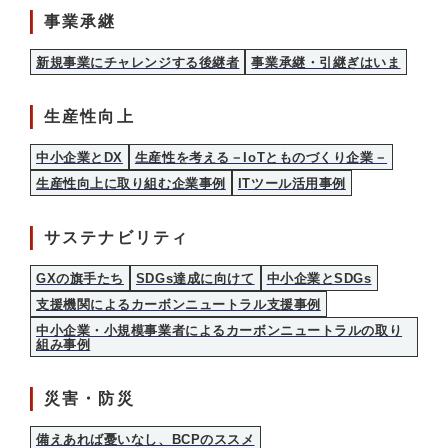
事業承継
新規事業にチャレンジする後継者
事業承継・引継ぎはいま
生産性向上
中小企業とDX
生産性を考える－IoTとものづくり企業－
生産性向上に取り組む企業事例
ITツール活用事例
サステナビリティ
GXの旗手たち
SDGs達成に向けて
中小企業とSDGs
支援機関によるカーボンニュートラル支援事例
中小企業・小規模事業者によるカーボンニュートラルの取り
組み事例
災害・防災
備えあれば憂いなし、BCPのススメ