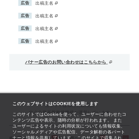
広告
出稿主名
広告
出稿主名
広告
出稿主名
広告
出稿主名
バナー広告のお問い合わせはこちらから
このウェブサイトはCOOKIEを使用します
当サイトは独立行政法人
中小企業基盤整備機構が運営しています
このサイトではCookieを使って、ユーザーに合わせたコ
ンテンツ広告や表示、随時の分析が行われます。 また
ユーザーによるサイトの利用状況についても情報収集、
ソーシャルメディアや広告配信、データ解析の各パート
ナーと情報を共有しています。 このサイトで収集され
経営課題解決メニュー
支援情報ヘッドライン
起業支援