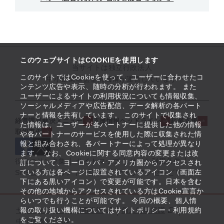
このウェブサイトはCOOKIEを使用します
当サイトは独立行政法人
このサイトではCookieを使って、ユーザーに合わせたコ
中小企業基盤整備機構が運営しています
ンテンツ広告や表示、随時の分析が行われます。 また
ユーザーによるサイトの利用状況についても情報収集、
ソーシャルメディアや広告配信、データ解析の各パート
ナーと情報を共有しています。 このサイトで収集され
経営課題解決メニュー
支援情報ヘッドライン
起業支援
た情報は、ユーザーが各パートナーに提供した他の情報
取組事例
や各パートナーのサービスを使用した際に収集された情
報と組み合わされ、各パートナーによって処理が異なり
ます。 なお、Cookieに関する同意内容の変更または改
役立つリンク集
サイトマップ
サイト利用条件
訂について、ヨーロッパ・アメリカ圏からアクセスされ
ている方は各ページに設置されているアイコン（画面左
SNS公式アカウント一覧
ウェブアクセシビリティ
下にある黒いアイコン）で変更が可能です。日本を含む
その他の地域からアクセスされている方はCookie宣言か
らいつでも行うことが可能です。 今回の概要、個人情
サイトポリシー・利用規約
報の取り扱い機構についてはサイトポリシー・利用規約
個人情報保護
をご覧ください。
中小機構とは