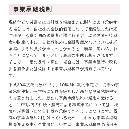
事業承継税制
現経営者が後継者に自社株を相続または贈与により承継す
る場合には、自社株の金銭的価値に対して相続税または贈
与税が引き継ぐ側の後継者に課されます。現経営者や後継
者の財産の中に、自社株以外に金融資産がないときに株式
承継による税負担が重くのしかかると、廃業に追い込まれ
ることになってしまうという最悪の事態も想定されます。
そこで、一定の要件を満たす場合には、事業承継時の税負
担を猶予または免除する事業承継税制が措置されていま
す。
平成30年度税制改正では、10年間の期間限定で、従来の事
業承継税制から大幅に要件を緩和した新たな事業承継税制
も措置されました。新たな事業承継税制の適用を受ける
と、10年以内の相続・贈与による株式承継については、税
負担が実質ゼロで自社株を承継できるようになります。既
存の事業承継税制も残っているため、これから事業承継時
期を迎える中小企業者については、事業承継税制の適用を