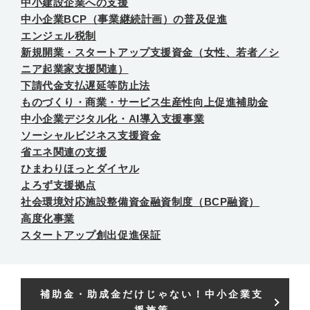
中小建設企業への支援
中小企業BCP（事業継続計画）の普及促進
エンジェル税制
新規開業・スタートアップ支援資金（女性、若者／シ
ニア起業家支援関連）
下請代金支払遅延等防止法
ものづくり・商業・サービス生産性向上促進補助金
中小企業デジタル化・AI導入支援事業
ソーシャルビジネス支援資金
省エネ関連の支援
ひまわりほっとダイヤル
よろず支援拠点
社会環境対応施設整備資金融資制度（BCP融資）
高度化事業
スタートアップ創出促進保証
補助金・助成金だけじゃない！中小企業支