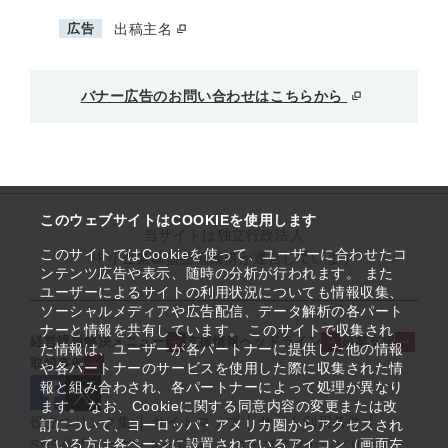
広告
出稿主名
バナー広告のお問い合わせはこちらから
このウェブサイトはCOOKIEを使用します
当サイトは独立行政法人
このサイトではCookieを使って、ユーザーに合わせたコ
中小企業基盤整備機構が運営しています
ンテンツ広告や表示、随時の分析が行われます。 また
ユーザーによるサイトの利用状況についても情報収集、
ソーシャルメディアや広告配信、データ解析の各パート
ナーと情報を共有しています。 このサイトで収集され
経営課題解決メニュー
支援情報ヘッドライン
起業支援
た情報は、ユーザーが各パートナーに提供した他の情報
取組事例
や各パートナーのサービスを使用した際に収集された情
報と組み合わされ、各パートナーによって処理が異なり
ます。 なお、Cookieに関する同意内容の変更または改
役立つリンク集
サイトマップ
サイト利用条件
訂について、ヨーロッパ・アメリカ圏からアクセスされ
ている方は各ページに設置されているアイコン（画面左
SNS公式アカウント一覧
ウェブアクセシビリティ