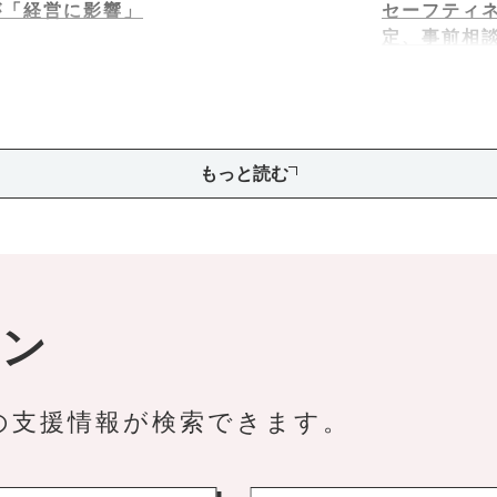
が「経営に影響」
セーフティネ
定、事前相
経産省
もっと読む
イン
の支援情報が検索できます。