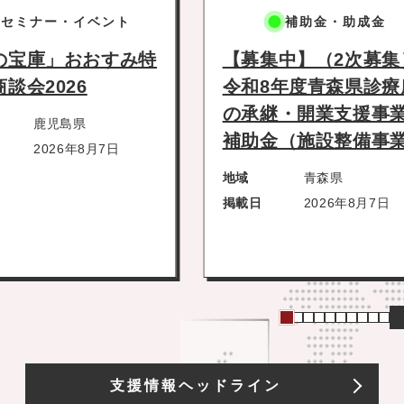
補助金・助成金
セ
【募集中】（2次募集）
「ふる
令和8年度青森県診療所
出品し
の承継・開業支援事業費
ー」
補助金（施設整備事業）
地域
掲載日
地域
青森県
掲載日
2026年8月7日
支援情報ヘッドライン