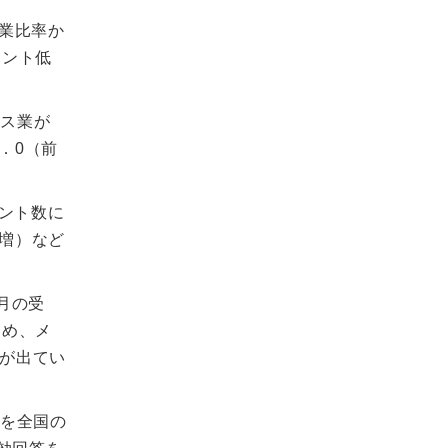
企業比率か
イント低
ビス業が
．0（前
メント数に
ト増）など
月の受
ため、メ
が出てい
感を全国の