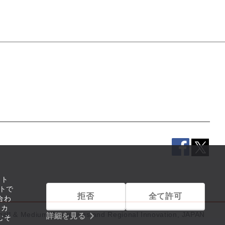
イト
トで
拒否
全て許可
合わ
リカ
mall & Medium Enterprises and Regional Innovation, JAPAN
詳細を見る
むそ