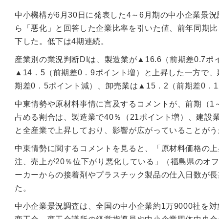
中小機構が6月30日に発表した4～6月期の中小企業景
ら「悪化」と回答した企業比率を引いた値、前年同期比、
下した。低下は4期連続。
産業別の業況判断DIは、製造業が▲16.6（前期差0.
▲14．5（前期差0．9ポイント増）と上昇した一方で、
期差0．5ポイント減）、卸売業は▲15．2（前期差0．
中東情勢や原材料事情に言及するコメントが、前期（1～
占める割合は、製造業で40％（21ポイント増）、建設業
と全産業で上昇しており、影響が広がっていることがう
中東情勢に関するコメントを見ると、「原材料価格の上
注、売上が20％位下がり悪化している」（福島県のオ
ーカーからの接着剤やプラスチック製品の仕入日数が長
た。
中小企業景況調査は、全国の中小企業約1万9000社を