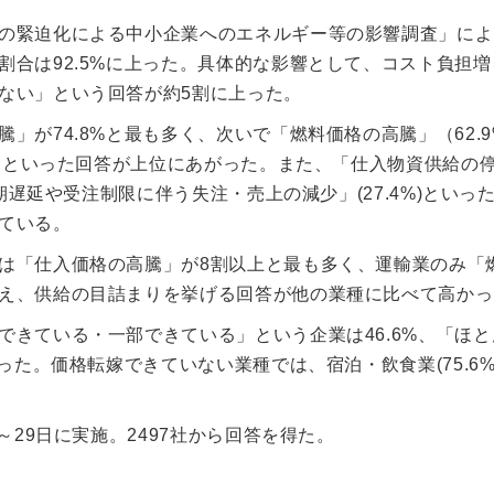
の緊迫化による中小企業へのエネルギー等の影響調査」によ
合は92.5%に上った。具体的な影響として、コスト負担増
ない」という回答が約5割に上った。
が74.8%と最も多く、次いで「燃料価格の高騰」（62.9
%）といった回答が上位にあがった。また、「仕入物資供給の
期遅延や受注制限に伴う失注・売上の減少」(27.4%)といっ
ている。
は「仕入価格の高騰」が8割以上と最も多く、運輸業のみ「
え、供給の目詰まりを挙げる回答が他の業種に比べて高かっ
きている・一部できている」という企業は46.6%、「ほと
った。価格転嫁できていない業種では、宿泊・飲食業(75.6%
～29日に実施。2497社から回答を得た。