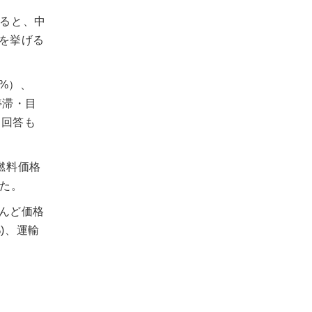
ると、中
を挙げる
%）、
停滞・目
た回答も
燃料価格
た。
んど価格
)、運輸