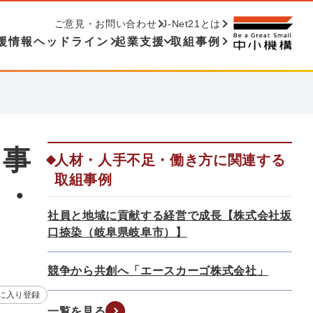
ご意見・お問い合わせ
J-Net21とは
援情報ヘッドライン
起業支援
取組事例
模事
人材・人手不足・働き方に関連する
取組事例
月・
社員と地域に貢献する経営で成長【株式会社坂
口捺染（岐阜県岐阜市）】
競争から共創へ「エースカーゴ株式会社」
に入り登録
一覧を見る