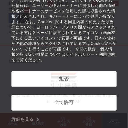
ナーと情報を共有しています。 このサイトで収集され
経営課題解決メニュー
支援情報ヘッドライン
起業支援
た情報は、ユーザーが各パートナーに提供した他の情報
取組事例
や各パートナーのサービスを使用した際に収集された情
報と組み合わされ、各パートナーによって処理が異なり
ます。 なお、Cookieに関する同意内容の変更または改
役立つリンク集
サイトマップ
サイト利用条件
訂について、ヨーロッパ・アメリカ圏からアクセスされ
ている方は各ページに設置されているアイコン（画面左
SNS公式アカウント一覧
ウェブアクセシビリティ
下にある黒いアイコン）で変更が可能です。日本を含む
その他の地域からアクセスされている方はCookie宣言か
らいつでも行うことが可能です。 今回の概要、個人情
サイトポリシー・利用規約
報の取り扱い機構についてはサイトポリシー・利用規約
個人情報保護
をご覧ください。
中小機構とは
拒否
©Organization for Small & Medium Enterprises and Regional
Innovation, JAPAN
全て許可
詳細を見る
メルマガ
サイト内
メニュー
ホーム
個人設定
登録
検索