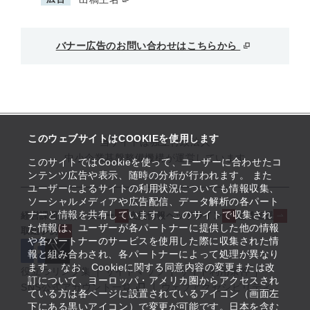
バナー広告のお問い合わせはこちらから
このウェブサイトはCOOKIEを使用します
当サイトは独立行政法人
中小企業基盤整備機構が運営しています
このサイトではCookieを使って、ユーザーに合わせたコ
ンテンツ広告や表示、随時の分析が行われます。 また
ユーザーによるサイトの利用状況についても情報収集、
ソーシャルメディアや広告配信、データ解析の各パート
ナーと情報を共有しています。 このサイトで収集され
経営課題解決メニュー
支援情報ヘッドライン
起業支援
た情報は、ユーザーが各パートナーに提供した他の情報
取組事例
や各パートナーのサービスを使用した際に収集された情
報と組み合わされ、各パートナーによって処理が異なり
ます。 なお、Cookieに関する同意内容の変更または改
役立つリンク集
サイトマップ
サイト利用条件
訂について、ヨーロッパ・アメリカ圏からアクセスされ
SNS公式アカウント一覧
ウェブアクセシビリティ
ている方は各ページに設置されているアイコン（画面左
下にある黒いアイコン）で変更が可能です。日本を含む