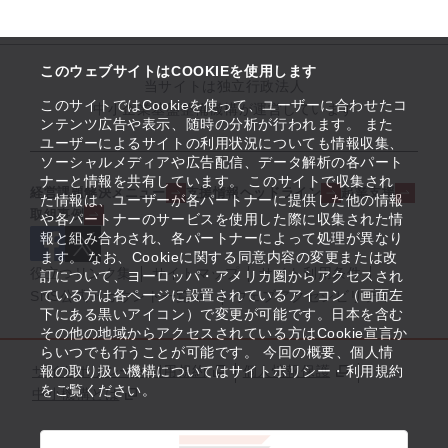
このウェブサイトはCOOKIEを使用します
当サイトは独立行政法人
このサイトではCookieを使って、ユーザーに合わせたコ
中小企業基盤整備機構が運営しています
ンテンツ広告や表示、随時の分析が行われます。 また
ユーザーによるサイトの利用状況についても情報収集、
ソーシャルメディアや広告配信、データ解析の各パート
ナーと情報を共有しています。 このサイトで収集され
経営課題解決メニュー
支援情報ヘッドライン
起業支援
た情報は、ユーザーが各パートナーに提供した他の情報
取組事例
や各パートナーのサービスを使用した際に収集された情
報と組み合わされ、各パートナーによって処理が異なり
ます。 なお、Cookieに関する同意内容の変更または改
役立つリンク集
サイトマップ
サイト利用条件
訂について、ヨーロッパ・アメリカ圏からアクセスされ
ている方は各ページに設置されているアイコン（画面左
SNS公式アカウント一覧
ウェブアクセシビリティ
下にある黒いアイコン）で変更が可能です。日本を含む
その他の地域からアクセスされている方はCookie宣言か
らいつでも行うことが可能です。 今回の概要、個人情
サイトポリシー・利用規約
報の取り扱い機構についてはサイトポリシー・利用規約
個人情報保護
をご覧ください。
中小機構とは