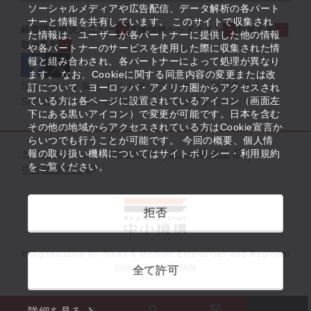
ソーシャルメディアや広告配信、データ解析の各パート
ナーと情報を共有しています。 このサイトで収集され
経営課題解決メニュー
支援情報ヘッドライン
起業支援
た情報は、ユーザーが各パートナーに提供した他の情報
取組事例
や各パートナーのサービスを使用した際に収集された情
報と組み合わされ、各パートナーによって処理が異なり
ます。 なお、Cookieに関する同意内容の変更または改
役立つリンク集
サイトマップ
サイト利用条件
訂について、ヨーロッパ・アメリカ圏からアクセスされ
ている方は各ページに設置されているアイコン（画面左
SNS公式アカウント一覧
ウェブアクセシビリティ
下にある黒いアイコン）で変更が可能です。日本を含む
その他の地域からアクセスされている方はCookie宣言か
らいつでも行うことが可能です。 今回の概要、個人情
サイトポリシー・利用規約
報の取り扱い機構についてはサイトポリシー・利用規約
個人情報保護
をご覧ください。
中小機構とは
拒否
©Organization for Small & Medium Enterprises and Regional
Innovation, JAPAN
全て許可