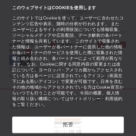
このウェブサイトはCOOKIEを使用します
当サイトは独立行政法人
このサイトではCookieを使って、ユーザーに合わせたコ
中小企業基盤整備機構が運営しています
ンテンツ広告や表示、随時の分析が行われます。 また
ユーザーによるサイトの利用状況についても情報収集、
ソーシャルメディアや広告配信、データ解析の各パート
ナーと情報を共有しています。 このサイトで収集され
経営課題解決メニュー
支援情報ヘッドライン
起業支援
た情報は、ユーザーが各パートナーに提供した他の情報
取組事例
や各パートナーのサービスを使用した際に収集された情
報と組み合わされ、各パートナーによって処理が異なり
ます。 なお、Cookieに関する同意内容の変更または改
役立つリンク集
サイトマップ
サイト利用条件
訂について、ヨーロッパ・アメリカ圏からアクセスされ
ている方は各ページに設置されているアイコン（画面左
SNS公式アカウント一覧
ウェブアクセシビリティ
下にある黒いアイコン）で変更が可能です。日本を含む
その他の地域からアクセスされている方はCookie宣言か
らいつでも行うことが可能です。 今回の概要、個人情
サイトポリシー・利用規約
報の取り扱い機構についてはサイトポリシー・利用規約
個人情報保護
をご覧ください。
中小機構とは
拒否