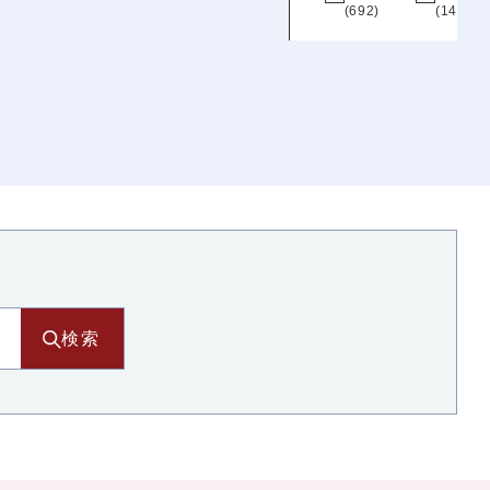
(692)
(14)
北海道
北海道
(200)
東北
青森
岩手
宮城
秋田
(102)
(108)
(127)
(64)
山形
福島
(100)
(162)
検索
関東
阪
茨城
栃木
群馬
埼玉
)
(112)
(101)
(104)
(193)
千葉
東京
神奈川
(188)
(437)
(186)