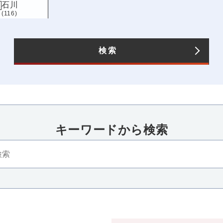
石川
(116)
長野
(125)
愛知
(193)
検索
キーワードから検索​
四国
近畿
香川
三重
滋賀
京都
大
(105)
(88)
(108)
(119)
(236
高知
兵庫
奈良
和歌山
(89)
(151)
(123)
(86)