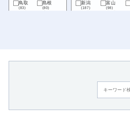
鳥取
島根
新潟
富山
(83)
(80)
(187)
(98)
岡山
広島
福井
山梨
(102)
(145)
(207)
(79)
山口
岐阜
静岡
(154)
(92)
(72)
九州・沖縄
福岡
佐賀
(319)
(72)
長崎
熊本
(118)
(209)
大分
宮崎
(160)
(133)
鹿児島
沖縄
(113)
(114)
徳島
(121)
愛媛
(101)