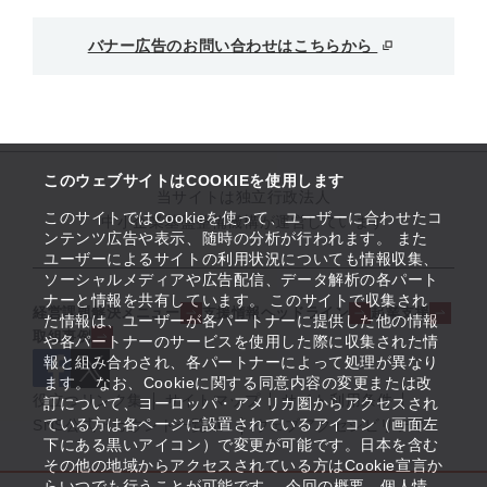
バナー広告のお問い合わせはこちらから
このウェブサイトはCOOKIEを使用します
当サイトは独立行政法人
このサイトではCookieを使って、ユーザーに合わせたコ
中小企業基盤整備機構が運営しています
ンテンツ広告や表示、随時の分析が行われます。 また
ユーザーによるサイトの利用状況についても情報収集、
ソーシャルメディアや広告配信、データ解析の各パート
ナーと情報を共有しています。 このサイトで収集され
経営課題解決メニュー
支援情報ヘッドライン
起業支援
た情報は、ユーザーが各パートナーに提供した他の情報
取組事例
や各パートナーのサービスを使用した際に収集された情
報と組み合わされ、各パートナーによって処理が異なり
ます。 なお、Cookieに関する同意内容の変更または改
役立つリンク集
サイトマップ
サイト利用条件
訂について、ヨーロッパ・アメリカ圏からアクセスされ
ている方は各ページに設置されているアイコン（画面左
SNS公式アカウント一覧
ウェブアクセシビリティ
下にある黒いアイコン）で変更が可能です。日本を含む
その他の地域からアクセスされている方はCookie宣言か
らいつでも行うことが可能です。 今回の概要、個人情