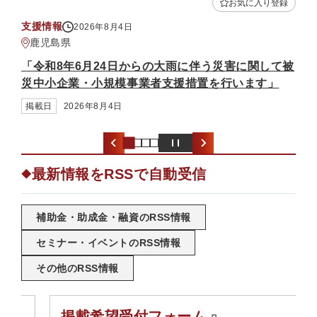
入り登録
お気に入り登録
補助金・助成金
2026年8月3日
熊本県
関して被
「中小企業省力化投資補助金（一般型）（第7回公
す」
募）」
掲載日
2026年8月3日
最新情報をRSSで自動受信
◆
補助金・助成金・融資のRSS情報
セミナー・イベントのRSS情報
その他のRSS情報
掲載希望受付フォーム