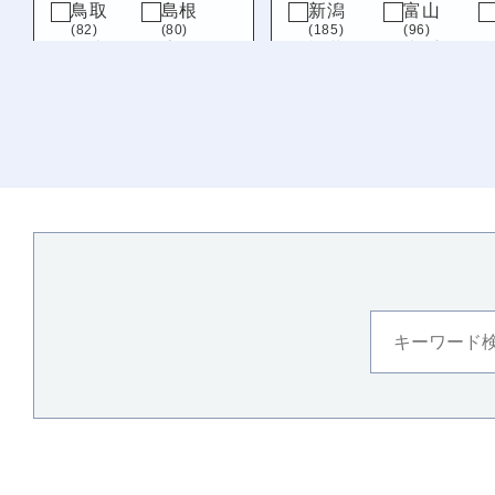
鳥取
島根
新潟
富山
(82)
(80)
(185)
(96)
岡山
広島
福井
山梨
(101)
(144)
(207)
(79)
山口
岐阜
静岡
(154)
(91)
(72)
九州・沖縄
福岡
佐賀
(315)
(71)
長崎
熊本
(116)
(207)
大分
宮崎
(156)
(132)
鹿児島
沖縄
(112)
(113)
徳島
(121)
愛媛
(100)