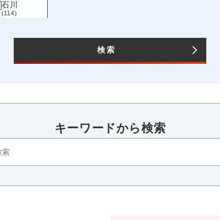
石川
(114)
長野
(125)
愛知
(193)
検索
キーワードから検索​
四国
近畿
香川
三重
滋賀
京都
大
(105)
(88)
(108)
(117)
(235
高知
兵庫
奈良
和歌山
(89)
(151)
(123)
(86)