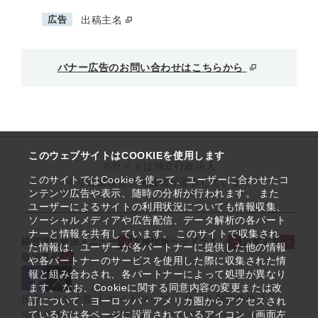
広告
出稿主名
バナー広告のお問い合わせはこちらから
このウェブサイトはCOOKIEを使用します
当サイトは独立行政法人
このサイトではCookieを使って、ユーザーに合わせたコ
中小企業基盤整備機構が運営しています
ンテンツ広告や表示、随時の分析が行われます。 また
ユーザーによるサイトの利用状況についても情報収集、
ソーシャルメディアや広告配信、データ解析の各パート
ナーと情報を共有しています。 このサイトで収集され
経営課題解決メニュー
支援情報ヘッドライン
起業支援
た情報は、ユーザーが各パートナーに提供した他の情報
取組事例
や各パートナーのサービスを使用した際に収集された情
報と組み合わされ、各パートナーによって処理が異なり
ます。 なお、Cookieに関する同意内容の変更または改
役立つリンク集
サイトマップ
サイト利用条件
訂について、ヨーロッパ・アメリカ圏からアクセスされ
ている方は各ページに設置されているアイコン（画面左
SNS公式アカウント一覧
ウェブアクセシビリティ