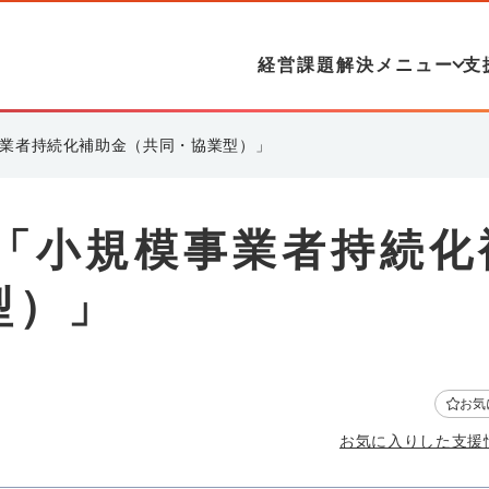
経営課題解決メニュー
支
事業者持続化補助金（共同・協業型）」
：「小規模事業者持続化
型）」
お気
お気に入りした支援