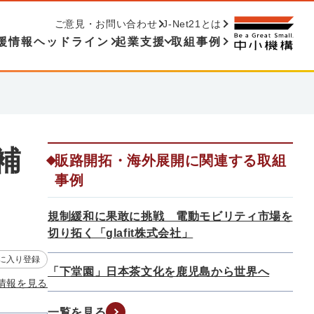
ご意見・お問い合わせ
J-Net21とは
援情報ヘッドライン
起業支援
取組事例
補
販路開拓・海外展開に関連する取組
事例
規制緩和に果敢に挑戦 電動モビリティ市場を
切り拓く「glafit株式会社」
に入り登録
「下堂園」日本茶文化を鹿児島から世界へ
情報を見る
一覧を見る