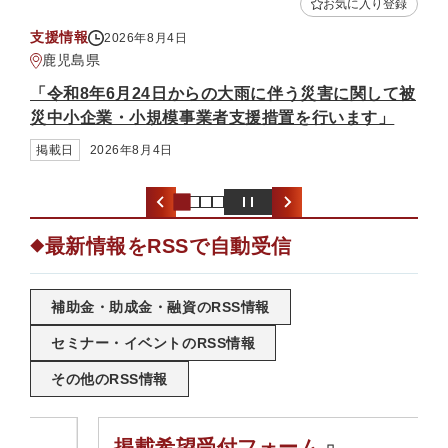
お気に入り登録
お気
補助金・助成金
2026年8月3日
熊本県
災害に関して被
「中小企業省力化投資補助金（一般型）（
行います」
募）」
掲載日
2026年8月3日
最新情報をRSSで自動受信
◆
補助金・助成金・融資のRSS情報
セミナー・イベントのRSS情報
その他のRSS情報
掲載希望受付フォーム