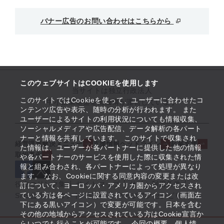
バナー広告のお問い合わせはこちらから
このウェブサイトはCOOKIEを使用します
当サイトは独立行政法人
このサイトではCookieを使って、ユーザーに合わせたコ
中小企業基盤整備機構が運営しています
ンテンツ広告や表示、随時の分析が行われます。 また
ユーザーによるサイトの利用状況についても情報収集、
ソーシャルメディアや広告配信、データ解析の各パート
ナーと情報を共有しています。 このサイトで収集され
経営課題解決メニュー
支援情報ヘッドライン
起業支援
た情報は、ユーザーが各パートナーに提供した他の情報
取組事例
や各パートナーのサービスを使用した際に収集された情
報と組み合わされ、各パートナーによって処理が異なり
ます。 なお、Cookieに関する同意内容の変更または改
役立つリンク集
サイトマップ
サイト利用条件
訂について、ヨーロッパ・アメリカ圏からアクセスされ
ている方は各ページに設置されているアイコン（画面左
SNS公式アカウント一覧
ウェブアクセシビリティ
下にある黒いアイコン）で変更が可能です。日本を含む
その他の地域からアクセスされている方はCookie宣言か
らいつでも行うことが可能です。 今回の概要、個人情